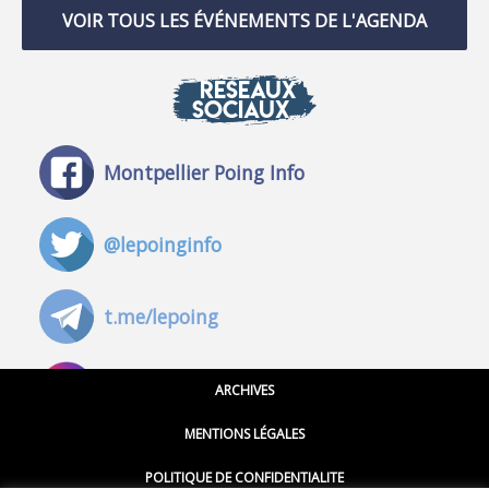
VOIR TOUS LES ÉVÉNEMENTS DE L'AGENDA
RÉSEAUX
SOCIAUX
Montpellier Poing Info
@lepoinginfo
t.me/lepoing
@montpellierpoinginfo
ARCHIVES
MENTIONS LÉGALES
@lepoinginfo.bsky.social
POLITIQUE DE CONFIDENTIALITE