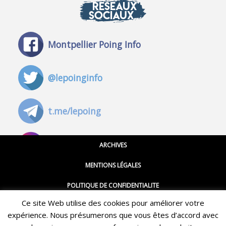
RÉSEAUX
SOCIAUX
Montpellier Poing Info
@lepoinginfo
t.me/lepoing
@montpellierpoinginfo
ARCHIVES
MENTIONS LÉGALES
@lepoinginfo.bsky.social
POLITIQUE DE CONFIDENTIALITE
Ce site Web utilise des cookies pour améliorer votre
CGU
@LePoingMontpellier
expérience. Nous présumerons que vous êtes d’accord avec
Restez informé·e des dernières actualités du Poing !
CONTACT