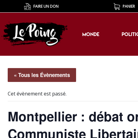
FAIRE UN DON
PANIER
MONDE
POLITI
MONDE
POLITI
« Tous les Évènements
Cet évènement est passé.
Montpellier : débat o
Communiste Libertai