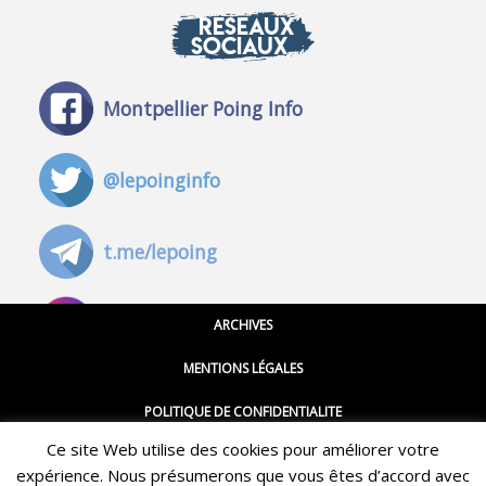
RÉSEAUX
SOCIAUX
Montpellier Poing Info
@lepoinginfo
t.me/lepoing
@montpellierpoinginfo
ARCHIVES
MENTIONS LÉGALES
@lepoinginfo.bsky.social
POLITIQUE DE CONFIDENTIALITE
Ce site Web utilise des cookies pour améliorer votre
CGU
@LePoingMontpellier
expérience. Nous présumerons que vous êtes d’accord avec