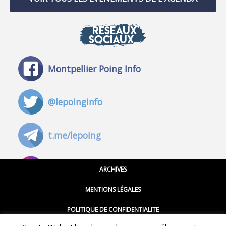
RÉSEAUX
SOCIAUX
Montpellier Poing Info
@lepoinginfo
t.me/lepoing
@montpellierpoinginfo
ARCHIVES
MENTIONS LÉGALES
@lepoinginfo.bsky.social
POLITIQUE DE CONFIDENTIALITE