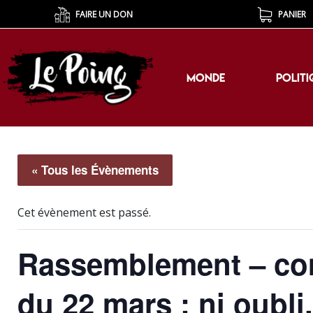
FAIRE UN DON
PANIER
MONDE
POLITI
MONDE
POLITI
« Tous les Évènements
Cet évènement est passé.
Rassemblement – com
du 22 mars : ni oubli