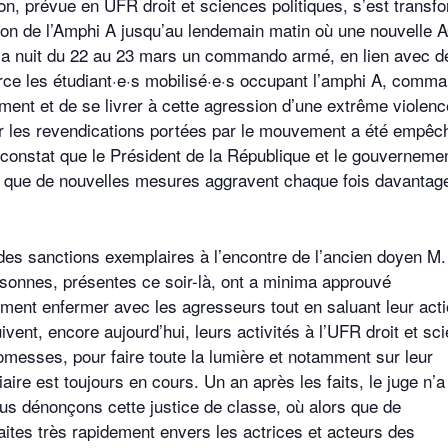
on, prévue en UFR droit et sciences politiques, s’est transf
ion de l’Amphi A jusqu’au lendemain matin où une nouvelle 
ns la nuit du 22 au 23 mars un commando armé, en lien avec d
orce les étudiant·e·s mobilisé·e·s occupant l’amphi A, comm
iment et de se livrer à cette agression d’une extrême violenc
sur les revendications portées par le mouvement a été empêc
e constat que le Président de la République et le gouverneme
t que de nouvelles mesures aggravent chaque fois davantage
 des sanctions exemplaires à l’encontre de l’ancien doyen M.
rsonnes, présentes ce soir-là, ont a minima approuvé
irement enfermer avec les agresseurs tout en saluant leur act
nt, encore aujourd’hui, leurs activités à l’UFR droit et sc
promesses, pour faire toute la lumière et notamment sur leur
ciaire est toujours en cours. Un an après les faits, le juge n’a
us dénonçons cette justice de classe, où alors que de
ites très rapidement envers les actrices et acteurs des