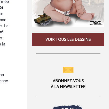
ormée
AG
es
ando
e. La
hé.
nt
VOIR TOUS LES DESSINS
 la
ion
ience
ABONNEZ-VOUS
À LA NEWSLETTER