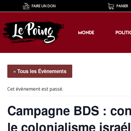
FAIRE UN DON
PANIER
MONDE
POLITI
MONDE
POLITI
« Tous les Évènements
Cet évènement est passé.
Campagne BDS : conf
le colonialisme israél