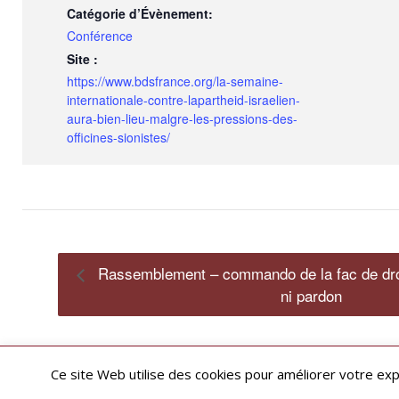
Catégorie d’Évènement:
Conférence
Site :
https://www.bdsfrance.org/la-semaine-
internationale-contre-lapartheid-israelien-
aura-bien-lieu-malgre-les-pressions-des-
officines-sionistes/
Rassemblement – commando de la fac de droit
ni pardon
Restez informé·e des dernières actualités du Poing !
Ce site Web utilise des cookies pour améliorer votre ex
ARCHIVES
MENTIONS LÉGALES