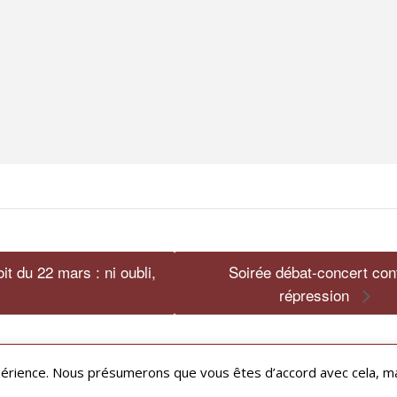
 du 22 mars : ni oubli,
Soirée débat-concert cont
répression
ABONNEZ-VOUS À LA NEWSLETTER
périence. Nous présumerons que vous êtes d’accord avec cela, ma
POLITIQUE DE CONFIDENTIALITE
CGU