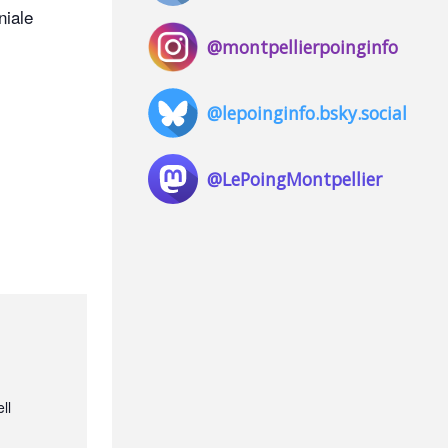
niale
@montpellierpoinginfo
@lepoinginfo.bsky.social
@LePoingMontpellier
ll