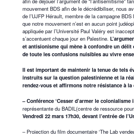
afin de déjouer l’argument de “l’antisémitisme” ta
mouvement BDS afin de le décrédibiliser, nous av
de l’UJFP Hérault, membre de la campagne BDS Mo
que notre mouvement n’est en aucun point judéoph
appliquée par l’Université Paul Valéry est inaccep
s’accentuent chaque jour en Palestine.
L’argument
et antisionisme qui mène à confondre un délit
de toute les confusions nuisibles au vivre ens
Il est important de maintenir la tenue de tels 
instruits sur la question palestinienne et la ré
rendez-vous et affirmons notre résistance à la
– Conférence ‘Cesser d’armer le colonialisme 
représentante du BADIL(centre de ressource pour le
Vendredi 22 mars 17h30, devant l’entrée de l’Un
– Projection du film documentaire ‘The Lab vendeurs