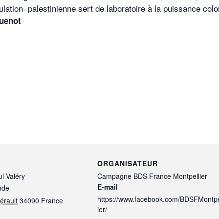
ation palestinienne sert de laboratoire à la puissance colo
guenot
ORGANISATEUR
ul Valéry
Campagne BDS France Montpellier
E-mail
nde
https://www.facebook.com/BDSFMontpe
érault
34090
France
ier/