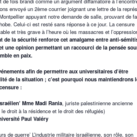
nt de fois brandi comme un argument diffamatoire à l’encontr
ons envoyé un 2ème courrier joignant une lettre de la repré
ntpellier appuyant notre demande de salle, prouvant de fa
obe. Celui-ci est resté sans réponse à ce jour. La censure
table et très grave à l’heure où les massacres et l’oppressio
 de la sécurité renforce cet amalgame entre anti-sémit
 et une opinion permettant un raccourci de la pensée sou
emble en paix.
événements afin de permettre aux universitaires d’être
alité de la situation ; c’est pourquoi nous maintiendrons 
 censure :
, juriste palestinienne ancienne
israélien’ Mme Madi Rania
 droit à la résidence et le droit des réfugiés)
iversité Paul Valéry
 de guerre’ L’industrie militaire israélienne, son rôle, son