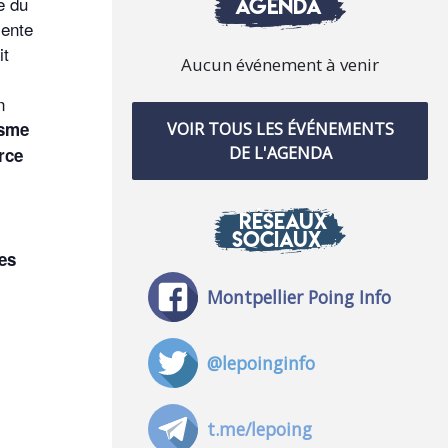
AGENDA
e du
sente
it
Aucun événement à venir
n
isme
VOIR TOUS LES ÉVÉNEMENTS
DE L'AGENDA
rce
RÉSEAUX
SOCIAUX
les
Montpellier Poing Info
@lepoinginfo
t.me/lepoing