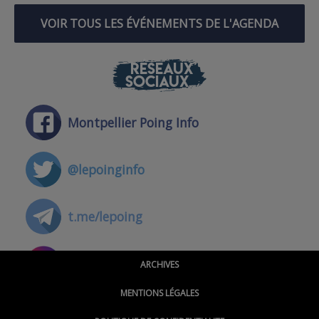
VOIR TOUS LES ÉVÉNEMENTS DE L'AGENDA
RÉSEAUX
SOCIAUX
Montpellier Poing Info
@lepoinginfo
t.me/lepoing
@montpellierpoinginfo
ARCHIVES
MENTIONS LÉGALES
@lepoinginfo.bsky.social