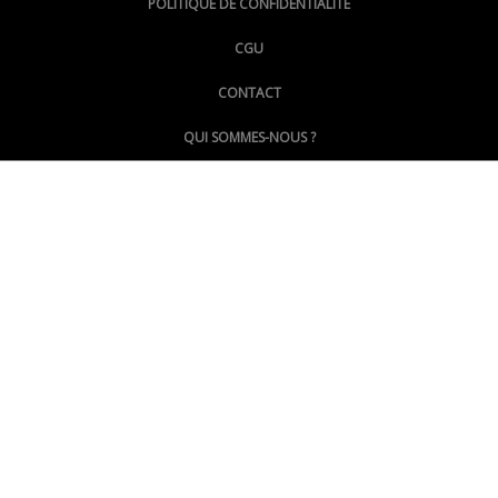
POLITIQUE DE CONFIDENTIALITE
CGU
@LePoingMontpellier
CONTACT
QUI SOMMES-NOUS ?