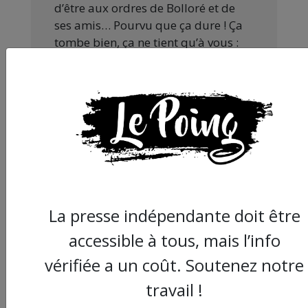
d’être aux ordres de Bolloré et de
ses amis… Pourvu que ça dure ! Ça
tombe bien, ça ne tient qu’à vous :
JE FAIS UN DON
Partager
cet article :
La presse indépendante doit être
accessible à tous, mais l’info
vérifiée a un coût. Soutenez notre
ARTICLE SUIVANT :
travail !