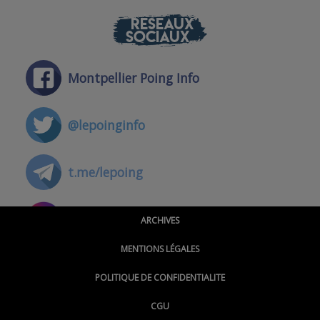
RÉSEAUX
SOCIAUX
Montpellier Poing Info
@lepoinginfo
t.me/lepoing
@montpellierpoinginfo
ARCHIVES
MENTIONS LÉGALES
@lepoinginfo.bsky.social
POLITIQUE DE CONFIDENTIALITE
CGU
@LePoingMontpellier