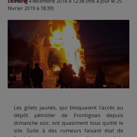
Le Poing
Publié le 4 décembre 2018 à 12:38 (mis à jour le 25
février 2019 à 18:39)
Les gilets jaunes, qui bloquaient l’accès au
dépôt pétrolier de Frontignan depuis
dimanche soir, ont quasiment tous quitté le
site. Suite à des rumeurs faisant état de