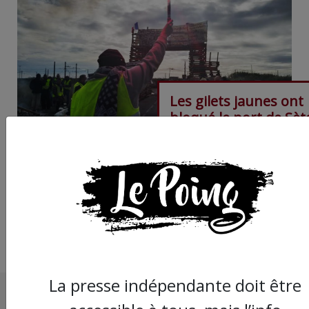
Les gilets jaunes ont
bloqué le port de Sèt
maintiennent les
barricades au dépôt
pétrolier de Frontig
La presse indépendante doit être