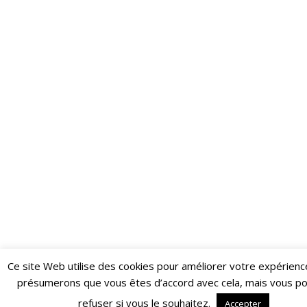
Ce site Web utilise des cookies pour améliorer votre expérienc
Restez informé·e des dernières actualités du Poing !
présumerons que vous êtes d’accord avec cela, mais vous p
ABONNEZ-VOUS À LA NEWSLETTER
refuser si vous le souhaitez.
Accepter