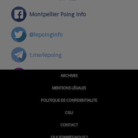
Montpellier Poing Info
@lepoinginfo
t.me/lepoing
@montpellierpoinginfo
ARCHIVES
MENTIONS LÉGALES
@lepoinginfo.bsky.social
POLITIQUE DE CONFIDENTIALITE
CGU
@LePoingMontpellier
CONTACT
QUI SOMMES-NOUS ?