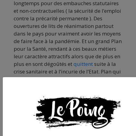
longtemps pour des embauches statutaires
et non-contractuelles ( la sécurité de l’emploi
contre la précarité permanente ). Des
ouvertures de lits de réanimation partout
dans le pays pour vraiment avoir les moyens
de faire face à la pandémie. Et un grand Plan
pour la Santé, rendant à ces beaux métiers
leur caractère attractifs alors que de plus en
plus en sont dégoûtés et
quittent
suite à la
crise sanitaire et à l’incurie de l’Etat. Plan qui
passerait par des augmentations de salaires
et la mise en place de méthodes de
management bienveillantes.
Des manifestants rencontrés par Le Poing
pendant la
manif montpelliéraine contre le
pass sanitaire de ce samedi 4 septembre
ont
déclaré vouloir aller soutenir les grévistes du