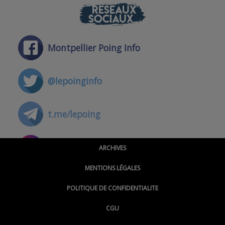
RÉSEAUX
SOCIAUX
Montpellier Poing Info
@lepoinginfo
t.me/lepoing
@montpellierpoinginfo
ARCHIVES
MENTIONS LÉGALES
@lepoinginfo.bsky.social
POLITIQUE DE CONFIDENTIALITE
CGU
@LePoingMontpellier