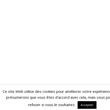
Ce site Web utilise des cookies pour améliorer votre expérienc
Restez informé·e des dernières actualités du Poing !
présumerons que vous êtes d’accord avec cela, mais vous p
ABONNEZ-VOUS À LA NEWSLETTER
refuser si vous le souhaitez.
Accepter