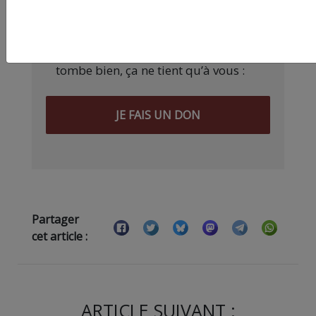
l’argent, surtout quand on refuse
d’être aux ordres de Bolloré et de
ses amis… Pourvu que ça dure ! Ça
tombe bien, ça ne tient qu’à vous :
JE FAIS UN DON
Partager
cet article :
ARTICLE SUIVANT :