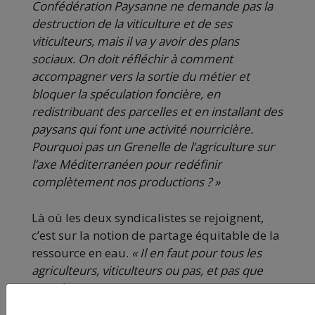
Confédération Paysanne ne demande pas la
destruction de la viticulture et de ses
viticulteurs, mais il va y avoir des plans
sociaux. On doit réfléchir à comment
accompagner vers la sortie du métier et
bloquer la spéculation foncière, en
redistribuant des parcelles et en installant des
paysans qui font une activité nourricière.
Pourquoi pas un Grenelle de l’agriculture sur
l’axe Méditerranéen pour redéfinir
complètement nos productions ? »
Là où les deux syndicalistes se rejoignent,
c’est sur la notion de partage équitable de la
ressource en eau.
« Il en faut pour tous les
agriculteurs, viticulteurs ou pas, et pas que
pour les gros ! »
s’exclame Didier Gadea.
Même tonalité chez Dominique Soulié :
«