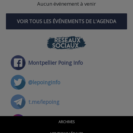
Aucun événement à venir
VOIR TOUS LES ÉVÉNEMENTS DE L'AGENDA
RÉSEAUX
SOCIAUX
Montpellier Poing Info
@lepoinginfo
t.me/lepoing
@montpellierpoinginfo
ARCHIVES