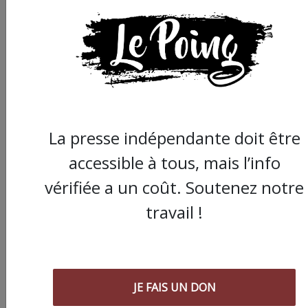
Engager trois millions d’euros d’argent public
pour une toute petite minorité de
bénéficiaires, surtout des viticulteurs, c’est
non. Cela ne va aider que ceux qui auront
l’argent pour acheminer les tuyaux, etc.
Comment le Département va expliquer ces
problèmes de non-équité ? J’ai peur que tout
cela se finisse au fusil… »
La presse indépendante doit être
accessible à tous, mais l’info
Elian Barascud
vérifiée a un coût. Soutenez notre
travail !
Nos articles sont gratuits car nous
pensons que la presse
indépendante doit être accessible à
toutes et tous. Pourtant, produire
JE FAIS UN DON
une information engagée et de
qualité nécessite du temps et de