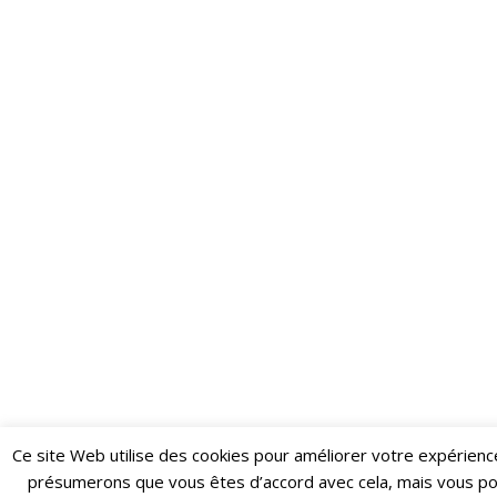
Ce site Web utilise des cookies pour améliorer votre expérienc
Restez informé·e des dernières actualités du Poing !
présumerons que vous êtes d’accord avec cela, mais vous p