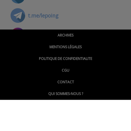
t.me/lepoing
@montpellierpoinginfo
ARCHIVES
MENTIONS LÉGALES
@lepoinginfo.bsky.social
POLITIQUE DE CONFIDENTIALITE
CGU
@LePoingMontpellier
CONTACT
QUI SOMMES-NOUS ?