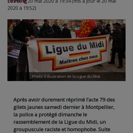
Le Poing
Publié le 20 mai 2020 à 19:34 (mis à jour le 20 mai
2020 à 19:52)
Photo d'illustration de la Ligue du Midi.
Après avoir durement réprimé l’acte 79 des
gilets jaunes samedi dernier à Montpellier,
la police a protégé dimanche le
rassemblement de la Ligue du Midi, un
groupuscule raciste et homophobe. Suite