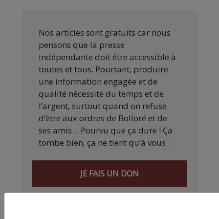
Nos articles sont gratuits car nous
pensons que la presse
indépendante doit être accessible à
toutes et tous. Pourtant, produire
une information engagée et de
qualité nécessite du temps et de
l’argent, surtout quand on refuse
d’être aux ordres de Bolloré et de
ses amis… Pourvu que ça dure ! Ça
tombe bien, ça ne tient qu’à vous :
JE FAIS UN DON