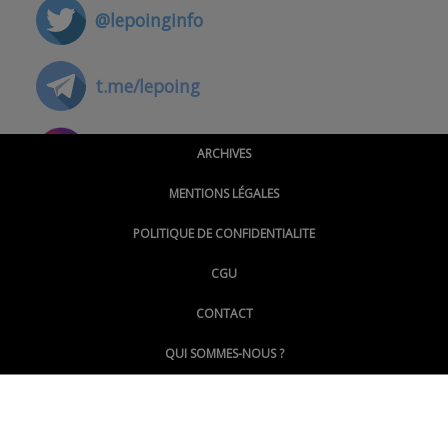
@lepoinginfo
t.me/lepoing
@montpellierpoinginfo
ARCHIVES
MENTIONS LÉGALES
@lepoinginfo.bsky.social
POLITIQUE DE CONFIDENTIALITE
CGU
@LePoingMontpellier
CONTACT
QUI SOMMES-NOUS ?