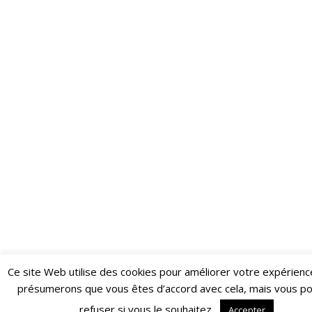
Ce site Web utilise des cookies pour améliorer votre expérienc
Restez informé·e des dernières actualités du Poing !
présumerons que vous êtes d’accord avec cela, mais vous p
ABONNEZ-VOUS À LA NEWSLETTER
refuser si vous le souhaitez.
Accepter