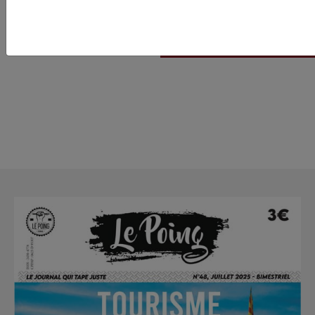
Un an de Nupes : où v
gauche parlementair