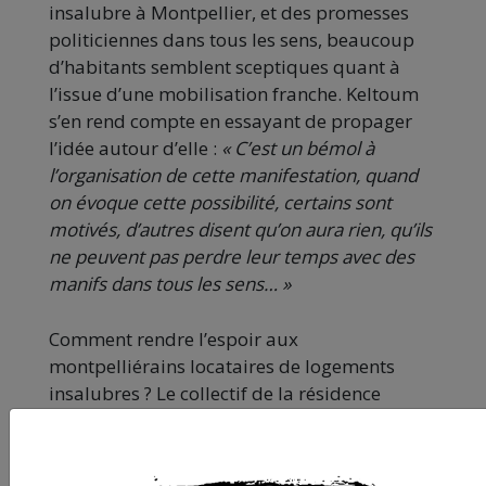
insalubre à Montpellier, et des promesses
politiciennes dans tous les sens, beaucoup
d’habitants semblent sceptiques quant à
l’issue d’une mobilisation franche. Keltoum
s’en rend compte en essayant de propager
l’idée autour d’elle :
« C’est un bémol à
l’organisation de cette manifestation, quand
on évoque cette possibilité, certains sont
motivés, d’autres disent qu’on aura rien, qu’ils
ne peuvent pas perdre leur temps avec des
manifs dans tous les sens… »
Comment rendre l’espoir aux
montpelliérains locataires de logements
insalubres ? Le collectif de la résidence
Mercure -avec celui de la
résidence Aigoual-
Dourbie
,
l’inter-collectif La Paillade
, et
éventuellement d’autres groupes de