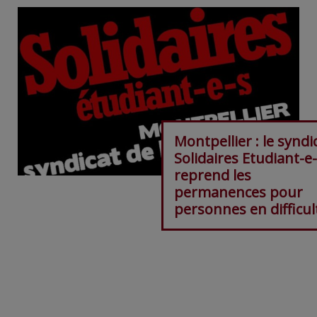
Montpellier : le syndi
Solidaires Etudiant-e
reprend les
permanences pour
personnes en difficul