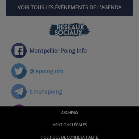
VOIR TOUS LES ÉVÉNEMENTS DE L'AGENDA
RÉSEAUX
SOCIAUX
Montpellier Poing Info
@lepoinginfo
t.me/lepoing
@montpellierpoinginfo
ARCHIVES
MENTIONS LÉGALES
@lepoinginfo.bsky.social
POLITIQUE DE CONFIDENTIALITE