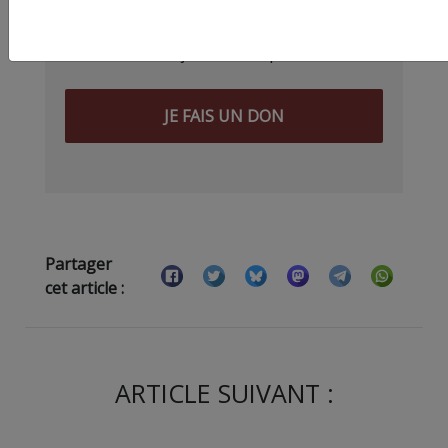
d’être aux ordres de Bolloré et de
ses amis… Pourvu que ça dure ! Ça
tombe bien, ça ne tient qu’à vous :
JE FAIS UN DON
Partager
cet article :
ARTICLE SUIVANT :