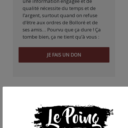
une information engagée et de
qualité nécessite du temps et de
l’argent, surtout quand on refuse
d’être aux ordres de Bolloré et de
ses amis… Pourvu que ça dure ! Ça
tombe bien, ça ne tient qu’à vous :
JE FAIS UN DON
Partager
cet article :