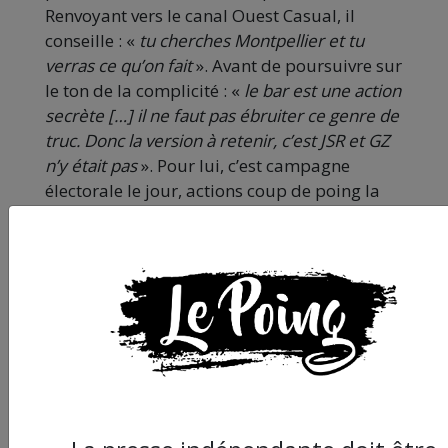
Renvoyant vers le canal Ouest Casual, il
conseille : «
tu cherches Montpellier et tu
verras ce qu’on
fait
». Avant de poursuivre sur
le ton de la complicité : «
le bar est une action
secrète […] il ne faut pas ébruiter ce genre de
truc. Donc la version à retenir, c’est JSR et GZ
n’y était pas
». Pour lui, c’est campagne
électorale le jour, actions coup de poing la
nuit.