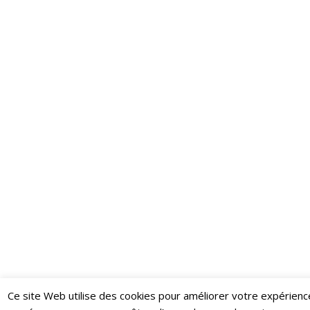
Ce site Web utilise des cookies pour améliorer votre expérienc
Restez informé·e des dernières actualités du Poing !