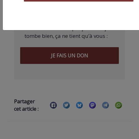
qualité nécessite du temps et de
l’argent, surtout quand on refuse
d’être aux ordres de Bolloré et de
ses amis… Pourvu que ça dure ! Ça
tombe bien, ça ne tient qu’à vous :
JE FAIS UN DON
Partager
cet article :