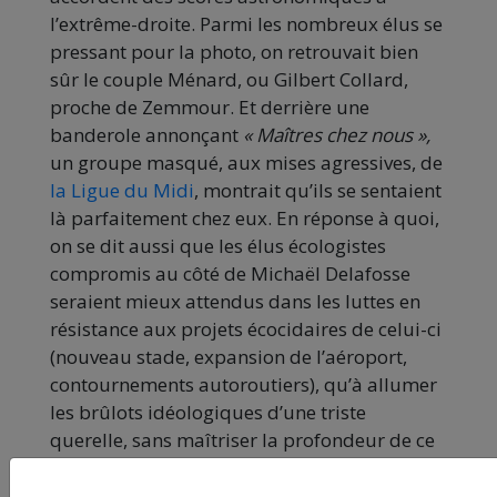
l’extrême-droite. Parmi les nombreux élus se
pressant pour la photo, on retrouvait bien
sûr le couple Ménard, ou Gilbert Collard,
proche de Zemmour. Et derrière une
banderole annonçant
« Maîtres chez nous »,
un groupe masqué, aux mises agressives, de
la Ligue du Midi
, montrait qu’ils se sentaient
là parfaitement chez eux. En réponse à quoi,
on se dit aussi que les élus écologistes
compromis au côté de Michaël Delafosse
seraient mieux attendus dans les luttes en
résistance aux projets écocidaires de celui-ci
(nouveau stade, expansion de l’aéroport,
contournements autoroutiers), qu’à allumer
les brûlots idéologiques d’une triste
querelle, sans maîtriser la profondeur de ce
qu’elle touche et l’ampleur de la réaction
qu’elle provoque.