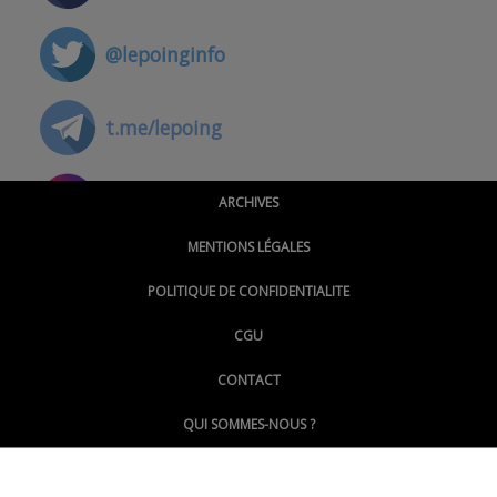
@lepoinginfo
t.me/lepoing
@montpellierpoinginfo
ARCHIVES
MENTIONS LÉGALES
@lepoinginfo.bsky.social
POLITIQUE DE CONFIDENTIALITE
CGU
@LePoingMontpellier
CONTACT
QUI SOMMES-NOUS ?