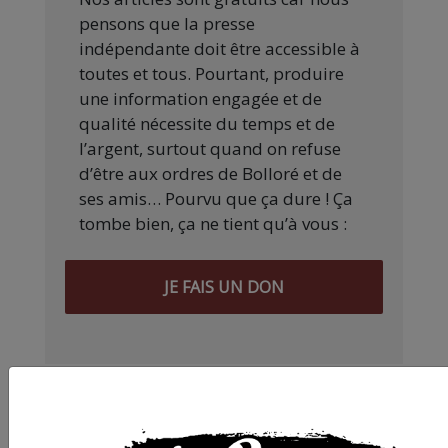
pensons que la presse
indépendante doit être accessible à
toutes et tous. Pourtant, produire
une information engagée et de
qualité nécessite du temps et de
l’argent, surtout quand on refuse
d’être aux ordres de Bolloré et de
ses amis… Pourvu que ça dure ! Ça
tombe bien, ça ne tient qu’à vous :
JE FAIS UN DON
Partager