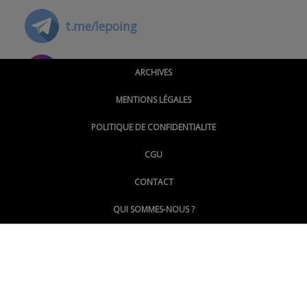
t.me/lepoing
@montpellierpoinginfo
ARCHIVES
MENTIONS LÉGALES
@lepoinginfo.bsky.social
POLITIQUE DE CONFIDENTIALITE
CGU
@LePoingMontpellier
CONTACT
QUI SOMMES-NOUS ?