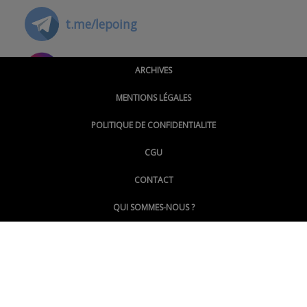
t.me/lepoing
@montpellierpoinginfo
ARCHIVES
MENTIONS LÉGALES
@lepoinginfo.bsky.social
POLITIQUE DE CONFIDENTIALITE
CGU
@LePoingMontpellier
CONTACT
QUI SOMMES-NOUS ?