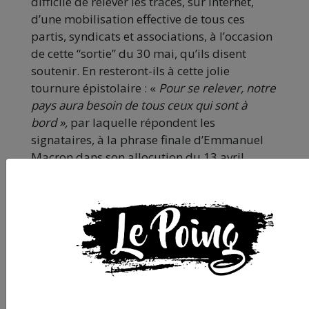
difficile de relever les traces, sur Internet,
d’une mobilisation effective de tous ces
partis, syndicats et associations, à l’occasion
de cette “sortie” du 30 mai, qu’ils disent
soutenir. En resteront-ils à cette jolie
tournure épistolaire : «
Pour se relever, notre
pays aura besoin de tous ceux qui sont à
bord »,
par laquelle répondent les
signataires, à la phrase finale d’Emmanuel
Macron dans son allocution du 13 avril
2020 :
« Il est temps de repenser nos sociétés
pour qu’elles soient plus solidaires et plus
respectueuses des droits humains ».
Mise à jour : le rassemblement du 30 mai à
Montpellier est
annulé
.