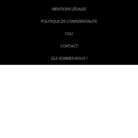
MENTIONS LÉGALES
@lepoinginfo.bsky.social
POLITIQUE DE CONFIDENTIALITE
CGU
@LePoingMontpellier
CONTACT
QUI SOMMES-NOUS ?