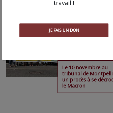
travail !
JE FAIS UN DON
Le 10 novembre au
tribunal de Montpelli
un procès à se décro
le Macron