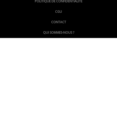
POLITIQUE DE CONFIDENTIALITE
CGU
@LePoingMontpellier
CONTACT
QUI SOMMES-NOUS ?