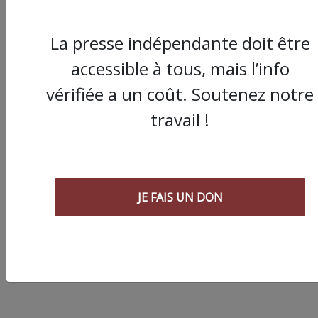
La presse indépendante doit être
accessible à tous, mais l’info
vérifiée a un coût. Soutenez notre
travail !
Jules Panetier libéré 
convocation après u
audition « libre » pou
JE FAIS UN DON
outrage et provocati
la rébellion