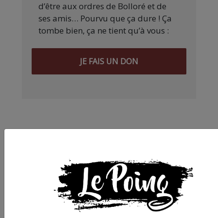
d’être aux ordres de Bolloré et de
ses amis… Pourvu que ça dure ! Ça
tombe bien, ça ne tient qu’à vous :
JE FAIS UN DON
Partager
cet article :
ARTICLE SUIVANT :