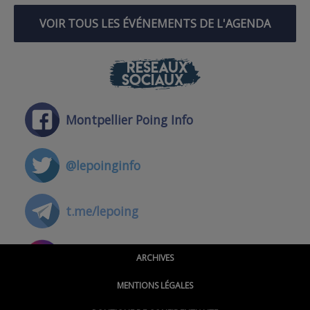
VOIR TOUS LES ÉVÉNEMENTS DE L'AGENDA
RÉSEAUX
SOCIAUX
Montpellier Poing Info
@lepoinginfo
t.me/lepoing
@montpellierpoinginfo
ARCHIVES
MENTIONS LÉGALES
@lepoinginfo.bsky.social