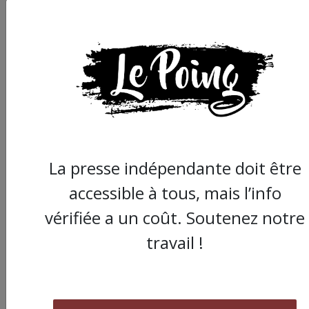
JE FAIS UN DON
Partager
cet article :
La presse indépendante doit être
ARTICLE SUIVANT :
accessible à tous, mais l’info
vérifiée a un coût. Soutenez notre
travail !