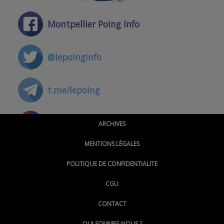
Montpellier Poing Info
@lepoinginfo
t.me/lepoing
@montpellierpoinginfo
ARCHIVES
MENTIONS LÉGALES
@lepoinginfo.bsky.social
POLITIQUE DE CONFIDENTIALITE
CGU
@LePoingMontpellier
CONTACT
QUI SOMMES-NOUS ?