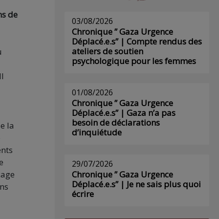
ns de
03/08/2026
Chronique ” Gaza Urgence
Déplacé.e.s” | Compte rendus des
ateliers de soutien
u
psychologique pour les femmes
Il
01/08/2026
Chronique ” Gaza Urgence
Déplacé.e.s” | Gaza n’a pas
besoin de déclarations
e la
d’inquiétude
e
ents
e
29/07/2026
cage
Chronique ” Gaza Urgence
Déplacé.e.s” | Je ne sais plus quoi
ans
écrire