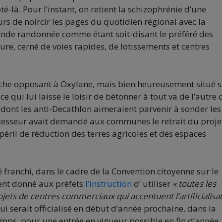
é-là. Pour l’instant, on retient la schizophrénie d’une
 de noircir les pages du quotidien régional avec la
rande randonnée comme étant soit-disant le préféré des
ture, cerné de voies rapides, de lotissements et centres
rouche opposant à Oxylane, mais bien heureusement situé 
 qui lui laisse le loisir de bétonner à tout va de l’autre 
, dont les anti-Decathlon aimeraient parvenir à sonder les
cesseur avait demandé aux communes le retrait du proje
éril de réduction des terres agricoles et des espaces
franchi, dans le cadre de la Convention citoyenne sur le
ment donné aux préfets
l’instruction
d’ utiliser
« toutes les
ojets de centres commerciaux qui accentuent l’artificialisa
ui serait officialisé en début d’année prochaine, dans la
temps, pour une entrée en vigueur possible en fin d’année