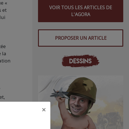
ue «
VOIR TOUS LES ARTICLES DE
 et
L'AGORA
lui
PROPOSER UN ARTICLE
tée
 la
DESSINS
ation
f
et,
se
×