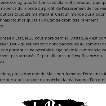
l’urgence écologique. Certain·es se plairont à évoquer quelq
ermanence du monde du profit, de l’écrasement de nos vies
n tout cas toujours maintenant. C’est un monde qui a pour 
onnels : tout ce qui fait un État de droit, très rarement
ts.
onseil d’État, le 23 novembre dernier. L’attaque y est por
ossier. Deux questions sont donc parvenues au sommet de
tion porte sur une possible illégalité de la commercialis
sont pas terminés. Et par ailleurs sur l’insuffisance du
vu.
endent, plus on se réjouit. Mais bon, à moins d’être un naï
s recours dans l’espoir d’empêcher la réalisation d’un proj
gné pour la lutte de terrain. C’est de bonne guerre. Sans 
vite que le rapporteur sur ce dossier – dont l’avis est
conclu en la défaveur des anti-Oxylane.