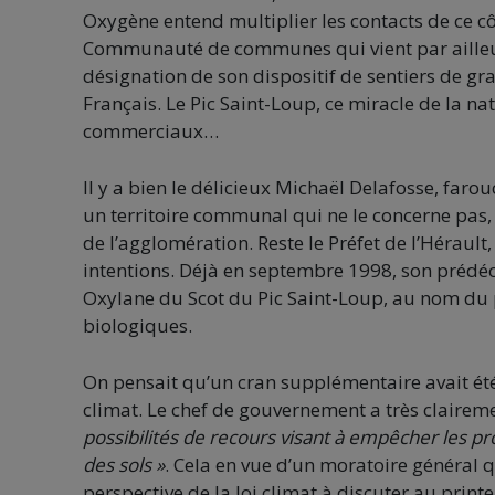
Oxygène entend multiplier les contacts de ce côt
Communauté de communes qui vient par ailleurs
désignation de son dispositif de sentiers de g
Français. Le Pic Saint-Loup, ce miracle de la na
commerciaux…
Il y a bien le délicieux Michaël Delafosse, fa
un territoire communal qui ne le concerne pas, ce
de l’agglomération. Reste le Préfet de l’Hérault
intentions. Déjà en septembre 1998, son prédé
Oxylane du Scot du Pic Saint-Loup, au nom du p
biologiques.
On pensait qu’un cran supplémentaire avait été 
climat. Le chef de gouvernement a très claire
possibilités de recours visant à empêcher les pr
des sols »
. Cela en vue d’un moratoire général q
perspective de la loi climat à discuter au prin