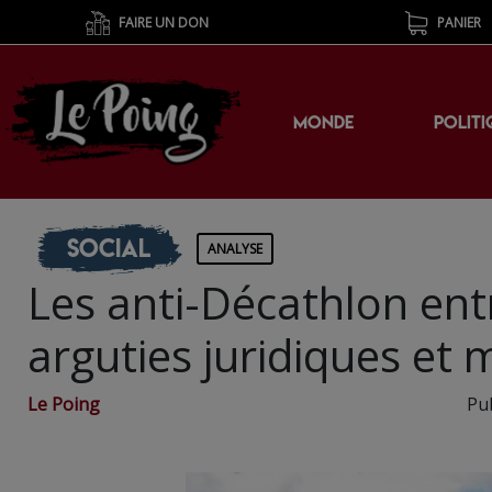
FAIRE UN DON
PANIER
MONDE
POLITI
Social
ANALYSE
Les anti-Décathlon ent
arguties juridiques et
Le Poing
Pub