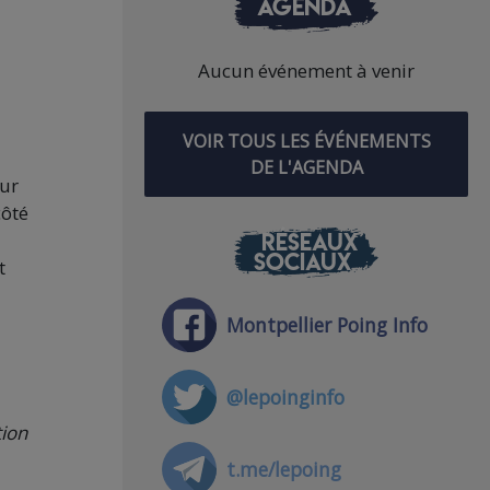
AGENDA
Aucun événement à venir
VOIR TOUS LES ÉVÉNEMENTS
DE L'AGENDA
sur
côté
RÉSEAUX
SOCIAUX
t
Montpellier Poing Info
@lepoinginfo
tion
t.me/lepoing