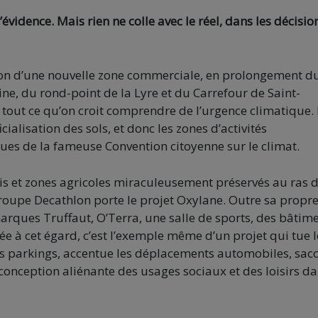
’évidence. Mais rien ne colle avec le réel, dans les décisio
réation d’une nouvelle zone commerciale, en prolongement d
 du rond-point de la Lyre et du Carrefour de Saint-
 tout ce qu’on croit comprendre de l’urgence climatique. 
ficialisation des sols, et donc les zones d’activités
sues de la fameuse Convention citoyenne sur le climat.
s et zones agricoles miraculeusement préservés au ras d
groupe Decathlon porte le projet Oxylane. Outre sa propr
arques Truffaut, O’Terra, une salle de sports, des bâtim
 à cet égard, c’est l’exemple même d’un projet qui tue l
 des parkings, accentue les déplacements automobiles, sac
 conception aliénante des usages sociaux et des loisirs d