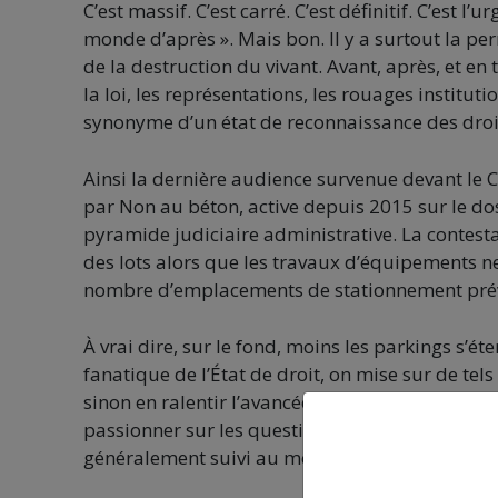
C’est massif. C’est carré. C’est définitif. C’est 
monde d’après ». Mais bon. Il y a surtout la p
de la destruction du vivant. Avant, après, et e
la loi, les représentations, les rouages instituti
synonyme d’un état de reconnaissance des droi
Ainsi la dernière audience survenue devant le C
par Non au béton, active depuis 2015 sur le d
pyramide judiciaire administrative. La contesta
des lots alors que les travaux d’équipements ne 
nombre d’emplacements de stationnement pré
À vrai dire, sur le fond, moins les parkings s’ét
fanatique de l’État de droit, on mise sur de tel
sinon en ralentir l’avancée, comme autant de ga
passionner sur les questions pointées, relevons 
généralement suivi au moment du délibéré – a 