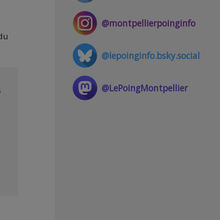
@montpellierpoinginfo
 du
@lepoinginfo.bsky.social
@LePoingMontpellier
s