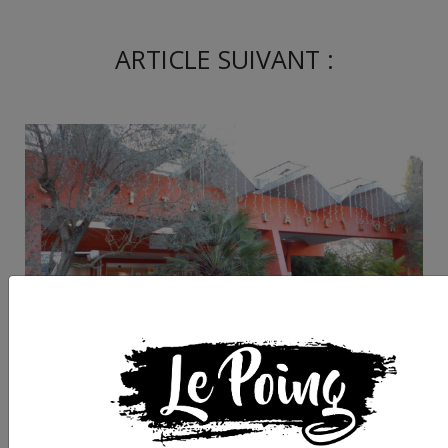
ARTICLE SUIVANT :
Immersion au CHU d
Montpellier : les
stigmates visibles de 
casse de l’hôpital pub