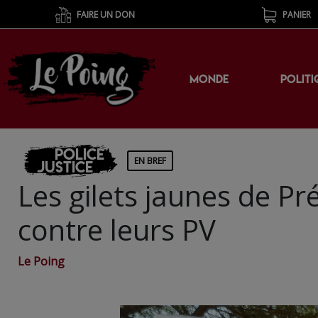
FAIRE UN DON
PANIER
MONDE
POLITI
Police
EN BREF
Justice
Les gilets jaunes de Pr
contre leurs PV
Le Poing