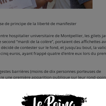
se de principe de la liberté de manifester
tre hospitalier universitaire de Montpellier, les gilets j
second “mardi de la colère”, portaient des affichettes av
 décidé de contester sur le fond, et jusqu’au bout, la vali
cinq euros, ayant frappé quatre d’entre eux lors du pre
es gestes barrières (moins de dix personnes porteuses de
re une première apparition publique sur leur rond-point
gestion de l’épidémie par le gouvernement d’Emmanuel
tes ? Au risque de se faire critiquer, mais convaincus de 
unes avaient, pendant plus d’un an, systématiquement déc
-point, jusqu’à trois fois par semaine. Et chaque deman