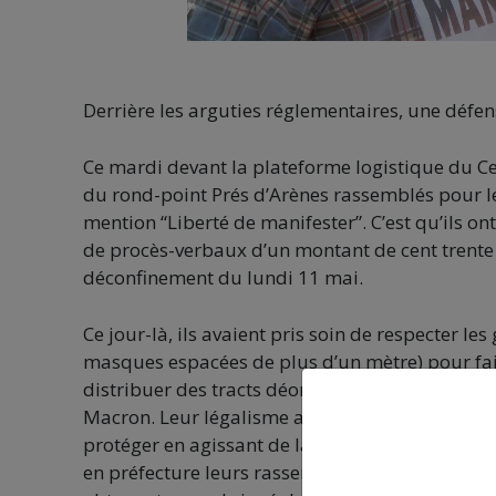
Derrière les arguties réglementaires, une défen
Ce mardi devant la plateforme logistique du Cen
du rond-point Prés d’Arènes rassemblés pour le 
mention “Liberté de manifester”. C’est qu’ils ont
de procès-verbaux d’un montant de cent trente 
déconfinement du lundi 11 mai.
Ce jour-là, ils avaient pris soin de respecter l
masques espacées de plus d’un mètre) pour fai
distribuer des tracts déonçant sévèrement la 
Macron. Leur légalisme aura-t-il trouvé ses limi
protéger en agissant de la sorte, ces gilets ja
en préfecture leurs rassemblements sur le rond