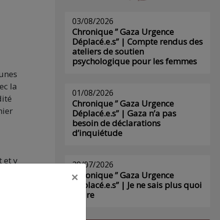
03/08/2026
Chronique ” Gaza Urgence
Déplacé.e.s” | Compte rendus des
ateliers de soutien
psychologique pour les femmes
aunes
ec la
01/08/2026
dité
Chronique ” Gaza Urgence
mier
Déplacé.e.s” | Gaza n’a pas
besoin de déclarations
d’inquiétude
 et y
29/07/2026
×
Chronique ” Gaza Urgence
se
Déplacé.e.s” | Je ne sais plus quoi
écrire
laré
de,