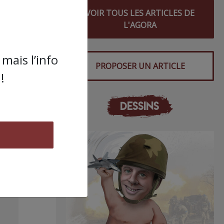
VOIR TOUS LES ARTICLES DE
L'AGORA
mais l’info
PROPOSER UN ARTICLE
!
DESSINS
s