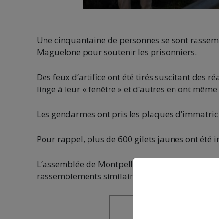
Une cinquantaine de personnes se sont rassemb
Maguelone pour soutenir les prisonniers.
Des feux d’artifice ont été tirés suscitant des r
linge à leur « fenêtre » et d’autres en ont même
Les gendarmes ont pris les plaques d’immatricul
Pour rappel, plus de 600 gilets jaunes ont été
L’assemblée de Montpellier contre les violences
rassemblements similaires : le prochain aura li