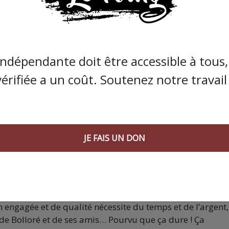
indépendante doit être accessible à tous, 
vérifiée a un coût. Soutenez notre travail 
JE FAIS UN DON
s que la presse indépendante doit être accessible à toute
 engagée et de qualité nécessite du temps et de l’argent,
de Bolloré et de ses amis… Pourvu que ça dure ! Ça