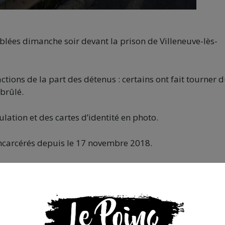
lées dimanche soir devant la prison de Villeneuve-lès-
éactions de la part des détenus : certains ont fait tourner 
 brûlé.
ation et des cartes d’identité en photo.
 incarcérés depuis le 17 novembre 2018.
 d’État et pour les libertés organise régulièrement des
eu le 10 mars.