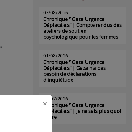
03/08/2026
Chronique ” Gaza Urgence
Déplacé.e.s” | Compte rendus des
ateliers de soutien
psychologique pour les femmes
du
01/08/2026
Chronique ” Gaza Urgence
Déplacé.e.s” | Gaza n’a pas
besoin de déclarations
d’inquiétude
29/07/2026
×
Chronique ” Gaza Urgence
Déplacé.e.s” | Je ne sais plus quoi
écrire