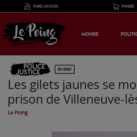
FAIRE UN DON
PANIER
MONDE
POLITI
Police
EN BREF
Justice
Les gilets jaunes se mo
prison de Villeneuve-
Le Poing