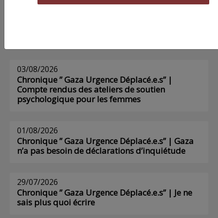
Voir tous les numéros papier
AGORA
03/08/2026
Chronique ” Gaza Urgence Déplacé.e.s” |
Compte rendus des ateliers de soutien
psychologique pour les femmes
01/08/2026
Chronique ” Gaza Urgence Déplacé.e.s” | Gaza
n’a pas besoin de déclarations d’inquiétude
29/07/2026
Chronique ” Gaza Urgence Déplacé.e.s” | Je ne
sais plus quoi écrire