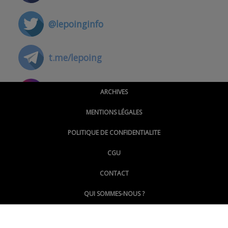
@lepoinginfo
t.me/lepoing
@montpellierpoinginfo
ARCHIVES
MENTIONS LÉGALES
@lepoinginfo.bsky.social
POLITIQUE DE CONFIDENTIALITE
CGU
@LePoingMontpellier
CONTACT
QUI SOMMES-NOUS ?