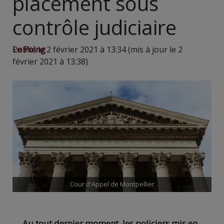
placement sous
contrôle judiciaire
Le Poing
Publié le 2 février 2021 à 13:34 (mis à jour le 2
février 2021 à 13:38)
Cour d'Appel de Montpellier
Au tout dernier moment, les policiers mis en