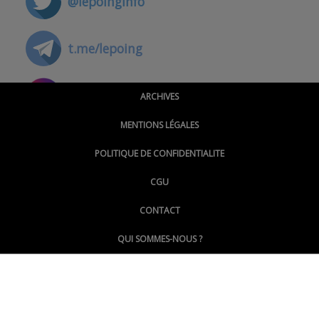
@lepoinginfo
t.me/lepoing
@montpellierpoinginfo
ARCHIVES
MENTIONS LÉGALES
@lepoinginfo.bsky.social
POLITIQUE DE CONFIDENTIALITE
CGU
@LePoingMontpellier
CONTACT
QUI SOMMES-NOUS ?