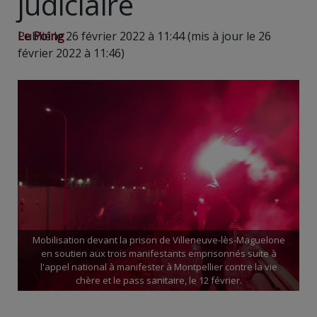
judiciaire
Le Poing
Publié le 26 février 2022 à 11:44 (mis à jour le 26
février 2022 à 11:46)
Mobilisation devant la prison de Villeneuve-lès-Maguelone
en soutien aux trois manifestants emprisonnés suite à
l'appel national à manifester à Montpellier contre la vie
chère et le pass sanitaire, le 12 février.