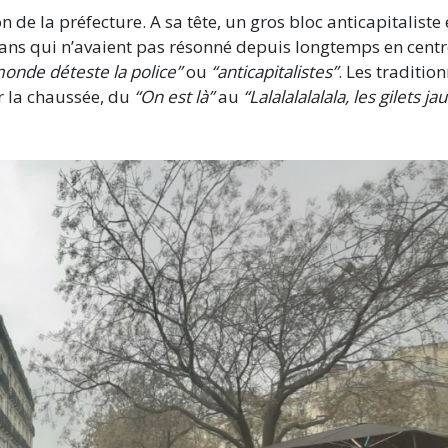
n de la préfecture. A sa tête, un gros bloc anticapitaliste 
ogans qui n’avaient pas résonné depuis longtemps en centr
monde déteste la police”
ou
“anticapitalistes”
. Les traditio
r la chaussée, du
“On est là”
au
“Lalalalalalala, les gilets ja