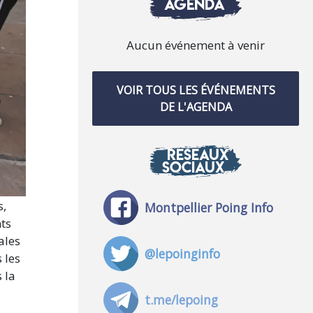
AGENDA
Aucun événement à venir
VOIR TOUS LES ÉVÉNEMENTS
DE L'AGENDA
RÉSEAUX
SOCIAUX
s,
Montpellier Poing Info
nts
ales
@lepoinginfo
 les
 la
t.me/lepoing