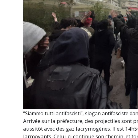
“Siammo tutti antifascisti”, slogan antifasciste da
Arrivée sur la préfecture, des projectiles sont
aussitôt avec des gaz lacrymogènes. Il est 14h50
larmoyants. Celui-ci continue son chemin, et t