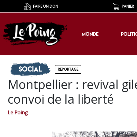
FAIRE UN DON
PANIER
MONDE
POLITI
MONDE
POLITI
Social
REPORTAGE
Montpellier : revival g
convoi de la liberté
Le Poing