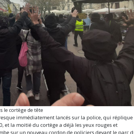
ns le cortège de tête
 presque immédiatement lancés sur la police, qui réplique
, et la moitié du cortège a déjà les yeux rouges et
ombe sur un nouveau cordon de policiers devant le parc 