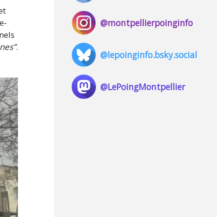
et
@montpellierpoinginfo
e-
nnels
unes”
.
@lepoinginfo.bsky.social
@LePoingMontpellier