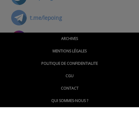
t.me/lepoing
@montpellierpoinginfo
ARCHIVES
MENTIONS LÉGALES
@lepoinginfo.bsky.social
POLITIQUE DE CONFIDENTIALITE
CGU
@LePoingMontpellier
CONTACT
QUI SOMMES-NOUS ?