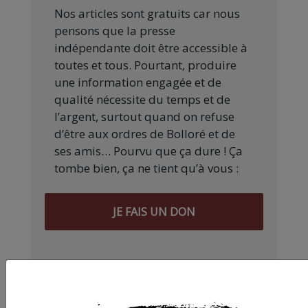
Nos articles sont gratuits car nous
pensons que la presse
indépendante doit être accessible à
toutes et tous. Pourtant, produire
une information engagée et de
qualité nécessite du temps et de
l’argent, surtout quand on refuse
d’être aux ordres de Bolloré et de
ses amis… Pourvu que ça dure ! Ça
tombe bien, ça ne tient qu’à vous :
JE FAIS UN DON