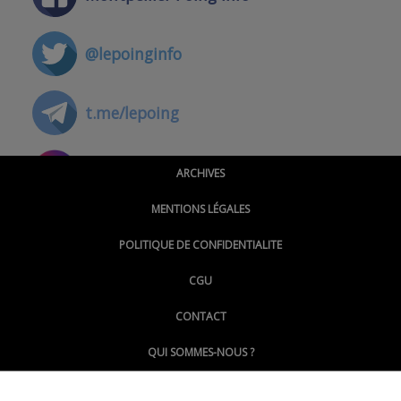
@lepoinginfo
t.me/lepoing
@montpellierpoinginfo
ARCHIVES
MENTIONS LÉGALES
@lepoinginfo.bsky.social
POLITIQUE DE CONFIDENTIALITE
CGU
@LePoingMontpellier
CONTACT
QUI SOMMES-NOUS ?