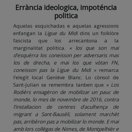
Errància ideologica, impoténcia
politica
Aquelas esquichadas e aquelas agressions
enfangan la
Ligue du Midi
dins un folklòre
fascista que los arrecantona a la
marginalitat politica.
« los que son mai
d’esquèrra los coneisson per adversaris mas
los de drecha, e mai los que vòtan FN,
coneisson pas la Ligue du Midi »
remarca
l’elegit local Geniève Blanc. Lo cònsol de
Sant-Julian se remembra tanben que
« Los
Rodièrs ensagèron de mobilizar un pauc de
monde, lo mes de novembre de 2016, contra
l’installacion de centres d’aculhença de
migrant a Sant-Bausèli, solament marchèt
pas, arribèron pas a mobilizar lo monde. E mai
amb lors collègas de Nimes, de Montpelhièr e