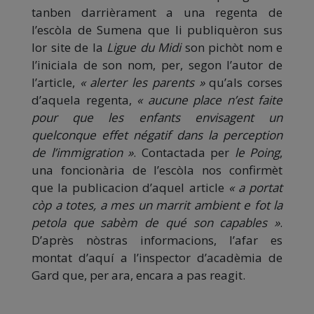
tanben darrièrament a una regenta de
l’escòla de Sumena que li publiquèron sus
lor site de la
Ligue du Midi
son pichòt nom e
l’iniciala de son nom, per, segon l’autor de
l’article,
« alerter les parents »
qu’als corses
d’aquela regenta,
« aucune place n’est faite
pour que les enfants envisagent un
quelconque effet négatif dans la perception
de l’immigration »
. Contactada per
le Poing
,
una foncionària de l’escòla nos confirmèt
que la publicacion d’aquel article
« a portat
còp a totes, a mes un marrit ambient e fot la
petola que sabèm de qué son capables »
.
D’après nòstras informacions, l’afar es
montat d’aquí a l’inspector d’acadèmia de
Gard que, per ara, encara a pas reagit.