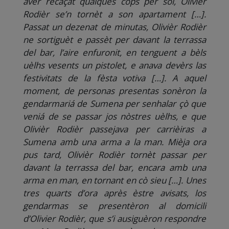
aver recaçat qualques còps per sòl, Olivier
Rodièr se’n tornèt a son apartament […].
Passat un dezenat de minutas, Olivièr Rodièr
ne sortiguèt e passèt per davant la terrassa
del bar, l’aire enfuronit, en tenguent a bèls
uèlhs vesents un pistolet, e anava devèrs las
festivitats de la fèsta votiva […]. A aquel
moment, de personas presentas sonèron la
gendarmariá de Sumena per senhalar çò que
veniá de se passar jos nòstres uèlhs, e que
Olivièr Rodièr passejava per carrièiras a
Sumena amb una arma a la man. Mièja ora
pus tard, Olivièr Rodièr tornèt passar per
davant la terrassa del bar, encara amb una
arma en man, en tornant en cò sieu […]. Unes
tres quarts d’ora après èstre avisats, los
gendarmas se presentèron al domicili
d’Olivier Rodièr, que s’i ausiguèron respondre