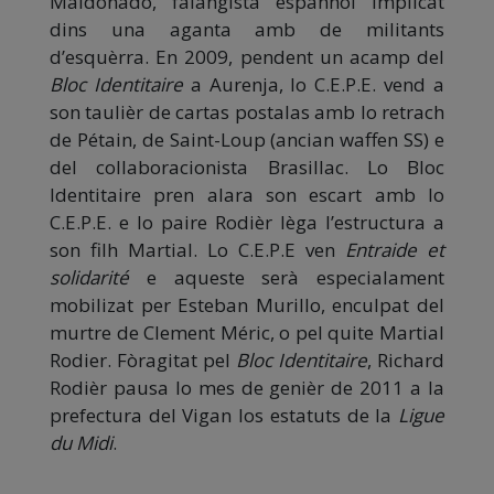
Maldonado, falangista espanhòl implicat
dins una aganta amb de militants
d’esquèrra. En 2009, pendent un acamp del
Bloc Identitaire
a Aurenja, lo C.E.P.E. vend a
son taulièr de cartas postalas amb lo retrach
de Pétain, de Saint-Loup (ancian waffen SS) e
del collaboracionista Brasillac. Lo Bloc
Identitaire pren alara son escart amb lo
C.E.P.E. e lo paire Rodièr lèga l’estructura a
son filh Martial. Lo C.E.P.E ven
Entraide et
solidarité
e aqueste serà especialament
mobilizat per Esteban Murillo, enculpat del
murtre de Clement Méric, o pel quite Martial
Rodier. Fòragitat pel
Bloc Identitaire
, Richard
Rodièr pausa lo mes de genièr de 2011 a la
prefectura del Vigan los estatuts de la
Ligue
du Midi
.