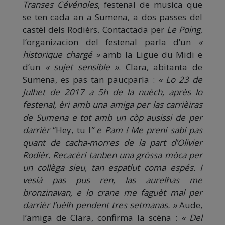
Transes Cévénoles
, festenal de musica que
se ten cada an a Sumena, a dos passes del
castèl dels Rodièrs. Contactada per
Le Poing
,
l’organizacion del festenal parla d’un
«
historique chargé »
amb la Ligue du Midi e
d’un
« sujet sensible »
. Clara, abitanta de
Sumena, es pas tan paucparla :
« Lo 23 de
Julhet de 2017 a 5h de la nuèch, après lo
festenal, èri amb una amiga per las carrièiras
de Sumena e tot amb un còp ausissi de per
darrièr
“Hey, tu !
” e Pam ! Me preni sabi pas
quant de cacha-morres de la part d’Olivier
Rodièr. Recacèri tanben una gròssa mòca per
un collèga sieu, tan espatlut coma espés. I
vesiá pas pus ren, las aurelhas me
bronzinavan, e lo crane me faguèt mal per
darrièr l’uèlh pendent tres setmanas. »
Aude,
l’amiga de Clara, confirma la scèna :
« Del