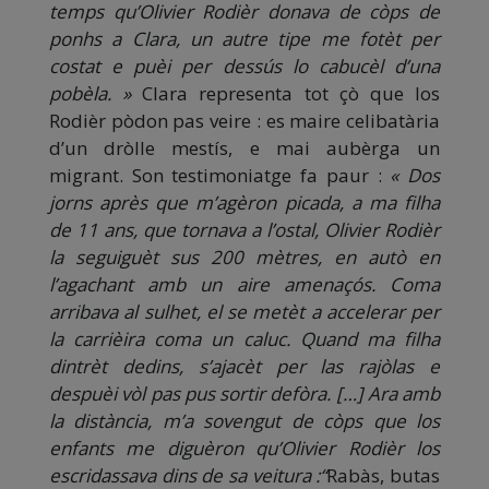
temps qu’Olivier Rodièr donava de còps de
ponhs a Clara, un autre tipe me fotèt per
costat e puèi per dessús lo cabucèl d’una
pobèla. »
Clara representa tot çò que los
Rodièr pòdon pas veire : es maire celibatària
d’un dròlle mestís, e mai aubèrga un
migrant. Son testimoniatge fa paur :
« Dos
jorns après que m’agèron picada, a ma filha
de 11 ans, que tornava a l’ostal, Olivier Rodièr
la seguiguèt sus 200 mètres, en autò en
l’agachant amb un aire amenaçós. Coma
arribava al sulhet, el se metèt a accelerar per
la carrièira coma un caluc. Quand ma filha
dintrèt dedins, s’ajacèt per las rajòlas e
despuèi vòl pas pus sortir defòra. […] Ara amb
la distància, m’a sovengut de còps que los
enfants me diguèron qu’Olivier Rodièr los
escridassava dins de sa veitura :“
Rabàs, butas