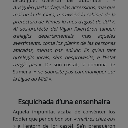
decidiguèt d’alertar las autoritats :
«
Ausiguèri parlar d’aquelas agressions, mai que
mai de la de Clara, e n’avisèri lo cabinet de la
prefectura de Nimes lo mes d’agost de 2017.
Al sos-prefècte del Vigan l’alertèron tanben
d’elegits departamentals, mas aqueles
avertiments, coma los planhs de las personas
atacadas, menan pas enluòc. Es qu’en tant
qu’elegits locals, sèm desprovesits, e l’Estat
reagís pas
». De son costat, la comuna de
Sumena
« ne souhaite pas communiquer sur
la Ligue du Midi »
.
Esquichada d’una ensenhaira
Aquela impunitat acaba de convéncer los
Rodier que per de bon son
« maîtres chez eux
»
a l’entorn de lor castèl. Se’n prenguèron