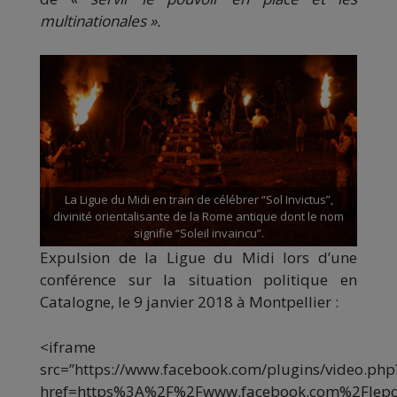
multinationales ».
La Ligue du Midi en train de célébrer “Sol Invictus”,
divinité orientalisante de la Rome antique dont le nom
signifie “Soleil invaincu”.
Expulsion de la Ligue du Midi lors d’une
conférence sur la situation politique en
Catalogne, le 9 janvier 2018 à Montpellier :
<iframe
src=”https://www.facebook.com/plugins/video.php
href=https%3A%2F%2Fwww.facebook.com%2Flepo