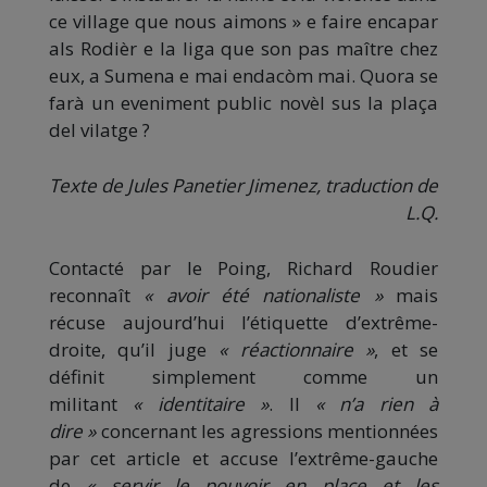
ce village que nous aimons » e faire encapar
als Rodièr e la liga que son pas maître chez
eux, a Sumena e mai endacòm mai. Quora se
farà un eveniment public novèl sus la plaça
del vilatge ?
Texte de Jules Panetier Jimenez, traduction de
L.Q.
Contacté par le Poing, Richard Roudier
reconnaît
« avoir été nationaliste »
mais
récuse aujourd’hui l’étiquette d’extrême-
droite, qu’il juge
« réactionnaire »
, et se
définit simplement comme un
militant
« identitaire »
. Il
« n’a rien à
dire »
concernant les agressions mentionnées
par cet article et accuse l’extrême-gauche
de
« servir le pouvoir en place et les