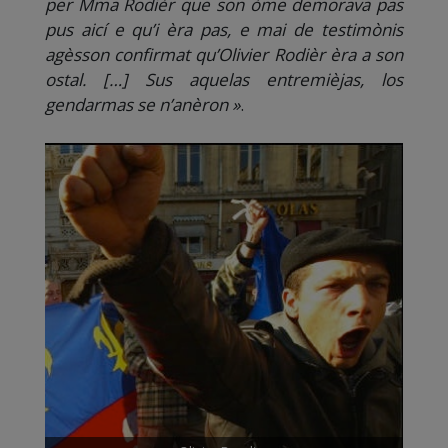
per Mma Rodièr que son òme demorava pas
pus aicí e qu’i èra pas, e mai de testimònis
agèsson confirmat qu’Olivier Rodièr èra a son
ostal. […] Sus aquelas entremièjas, los
gendarmas se n’anèron »
.