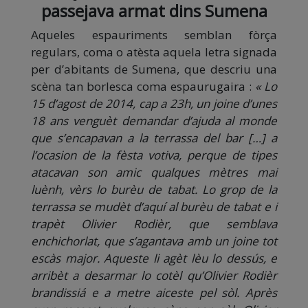
passejava armat dins Sumena
Aqueles espauriments semblan fòrça
regulars, coma o atèsta aquela letra signada
per d’abitants de Sumena, que descriu una
scèna tan borlesca coma espaurugaira :
« Lo
15 d’agost de 2014, cap a 23h, un joine d’unes
18 ans venguèt demandar d’ajuda al monde
que s’encapavan a la terrassa del bar […] a
l’ocasion de la fèsta votiva, perque de tipes
atacavan son amic qualques mètres mai
luènh, vèrs lo burèu de tabat. Lo grop de la
terrassa se mudèt d’aquí al burèu de tabat e i
trapèt Olivier Rodièr, que semblava
enchichorlat, que s’agantava amb un joine tot
escàs major. Aqueste li agèt lèu lo dessús, e
arribèt a desarmar lo cotèl qu’Olivier Rodièr
brandissiá e a metre aiceste pel sòl. Après