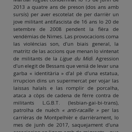
2013 a quatre ans de preson (dos ans amb
sursís) per aver escotelat de per darrièr un
jove militant antifascista de 16 ans lo 20 de
setembre de 2008 pendent la fièra de
vendémias de Nimes. Las provocacions coma
las violéncias son, d’un biais general, la
matritz de las accions que menan lo vintenat
de militants de la
Ligue du Midi
. Agression
d’un elegit de Bessans que veniá de levar una
garba « identitària » d’al pè d’una estatua,
irrupcion dins un supermercat per vojar las
laissas halals e las romplir de porcalha,
ataca a còps de cadena de fèrre contra de
militants L.G.B.T. (lesbian-gai-bi-trans),
patrolha de nuèch
« anti-racaille »
per las
carrièras de Montpelhièr e darrièrament, lo
mes de junh de 2017, saquejament d’una