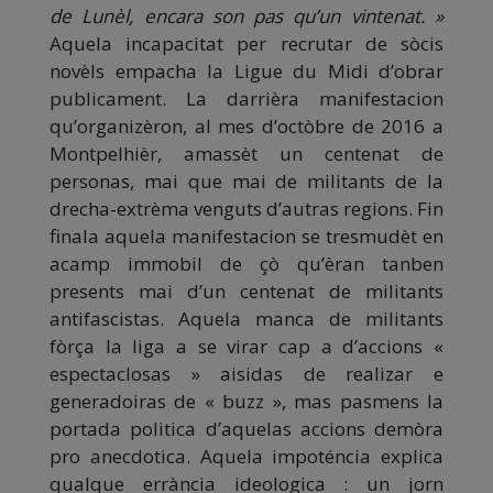
de Lunèl, encara son pas qu’un vintenat. »
Aquela incapacitat per recrutar de sòcis
novèls empacha la Ligue du Midi d’obrar
publicament. La darrièra manifestacion
qu’organizèron, al mes d’octòbre de 2016 a
Montpelhièr, amassèt un centenat de
personas, mai que mai de militants de la
drecha-extrèma venguts d’autras regions. Fin
finala aquela manifestacion se tresmudèt en
acamp immobil de çò qu’èran tanben
presents mai d’un centenat de militants
antifascistas. Aquela manca de militants
fòrça la liga a se virar cap a d’accions «
espectaclosas » aisidas de realizar e
generadoiras de « buzz », mas pasmens la
portada politica d’aquelas accions demòra
pro anecdotica. Aquela impoténcia explica
qualque errància ideologica : un jorn