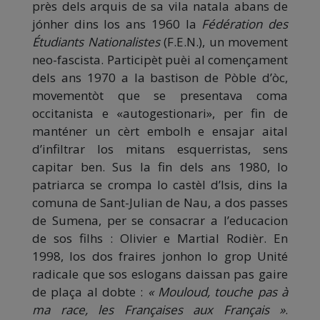
près dels arquis de sa vila natala abans de
jónher dins los ans 1960 la
Fédération des
Étudiants Nationalistes
(F.E.N.), un movement
neo-fascista. Participèt puèi al començament
dels ans 1970 a la bastison de Pòble d’òc,
movementòt que se presentava coma
occitanista e «autogestionari», per fin de
manténer un cèrt embolh e ensajar aital
d’infiltrar los mitans esquerristas, sens
capitar ben. Sus la fin dels ans 1980, lo
patriarca se crompa lo castèl d’Isis, dins la
comuna de Sant-Julian de Nau, a dos passes
de Sumena, per se consacrar a l’educacion
de sos filhs : Olivier e Martial Rodièr. En
1998, los dos fraires jonhon lo grop Unité
radicale que sos eslogans daissan pas gaire
de plaça al dobte :
« Mouloud, touche pas à
ma race, les Françaises aux Français »
.