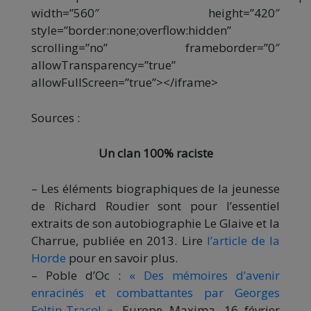
width=”560″ height=”420″
style=”border:none;overflow:hidden”
scrolling=”no” frameborder=”0″
allowTransparency=”true”
allowFullScreen=”true”></iframe>
Sources :
Un clan 100% raciste
– Les éléments biographiques de la jeunesse
de Richard Roudier sont pour l’essentiel
extraits de son autobiographie Le Glaive et la
Charrue, publiée en 2013. Lire
l’article de la
Horde
pour en savoir plus.
– Poble d’Oc :
« Des mémoires d’avenir
enracinés et combattantes par Georges
Feltin-Tracol »
, Europe Maxima, 16 février