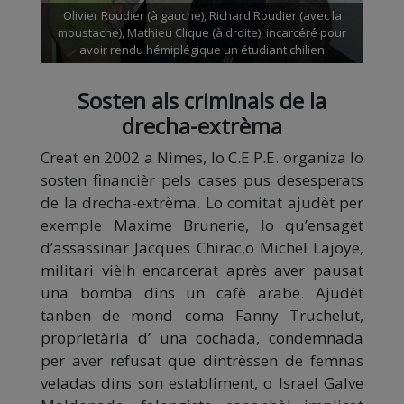
Olivier Roudier (à gauche), Richard Roudier (avec la
moustache), Mathieu Clique (à droite), incarcéré pour
avoir rendu hémiplégique un étudiant chilien
Sosten als criminals de la
drecha-extrèma
Creat en 2002 a Nimes, lo C.E.P.E. organiza lo
sosten financièr pels cases pus desesperats
de la drecha-extrèma. Lo comitat ajudèt per
exemple Maxime Brunerie, lo qu’ensagèt
d’assassinar Jacques Chirac,o Michel Lajoye,
militari vièlh encarcerat après aver pausat
una bomba dins un cafè arabe. Ajudèt
tanben de mond coma Fanny Truchelut,
proprietària d’ una cochada, condemnada
per aver refusat que dintrèssen de femnas
veladas dins son establiment, o Israel Galve