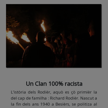
Un Clan 100% racista
L’istòria dels Rodièr, aquò es çò primièr la
del cap de familha : Richard Rodièr. Nascut a
la fin dels ans 1940 a Besièrs, se politiza al