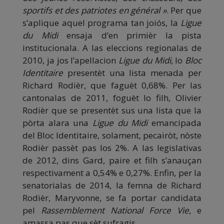
sportifs et des patriotes en général »
. Per que
s’aplique aquel programa tan joiós, la
Ligue
du Midi
ensaja d’en primièr la pista
institucionala. A las eleccions regionalas de
2010, ja jos l’apellacion
Ligue du Midi
, lo
Bloc
Identitaire
presentèt una lista menada per
Richard Rodièr, que faguèt 0,68%. Per las
cantonalas de 2011, foguèt lo filh, Olivier
Rodièr que se presentèt sus una lista que la
pòrta alara una
Ligue du Midi
emancipada
del Bloc Identitaire, solament, pecairòt, nòste
Rodièr passèt pas los 2%. A las legislativas
de 2012, dins Gard, paire et filh s’anauçan
respectivament a 0,54% e 0,27%. Enfin, per la
senatorialas de 2014, la femna de Richard
Rodièr, Maryvonne, se fa portar candidata
pel
Rassemblement National Force Vie
, e
amassa pas que sèt sufragis.