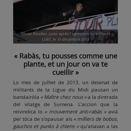
Olivier Roudier, juste après l’agression de militants
LGBT, le 15 décembre 2013
« Rabàs, tu pousses comme une
plante, et un jour on va te
cueillir »
Lo mes de julhet de 2013, un desenat de
militants de la Ligue du Midi pausan un
bandairòla
« Maître chez nous »
a la dintrada
del vilatge de Sumena. L’accion que la
reivindica lo
« mouvement anti-rabàs »
aviá
per tòca de s’opausar als
« milliers de bobos,
gauchos et punks à chiens »
qu’anavan a las