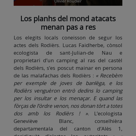
Olivier Roudier
Los planhs del mond atacats
menan pas a res
Los elegits locals coneisson de segur los
actes dels Rodièrs. Lucas Faidherbe, cònsol
ecologista de sant-Julian-de Nau e
proprietari d’un camping al ras del castèl
dels Rodièrs, s’es poscut mainar en persona
de las malafachas dels Rodièrs :
« Recebèm
per exemple de joves de banlèga, e los
Rodièrs venguèron entrò dedins lo camping
per los insultar e los menaçar. E quand las
fòrças de l’òrdre venon, nos donan tòrt a totes
dos amb los Rodièrs ! »
. L’ecologista
Geneviève Blanc, conselhièra
departamentala del canton d’Alès 1,