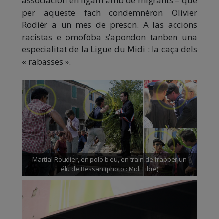
associacion en ligam amb de migrants – que
per aqueste fach condemnèron Olivier
Rodièr a un mes de preson. A las accions
racistas e omofòba s’apondon tanben una
especialitat de la Ligue du Midi : la caça dels
« rabasses ».
Martial Roudier, en polo bleu, en train de frapper un
élu de Bessan (photo : Midi Libre)