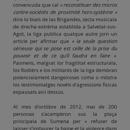
convencuda que cal
« reconstituer des micros
contre-sociétés de proximité hors-système »
dins lo biais de las Brigandes, sècta musicala
de drecha-extrèma establida a Salvetat-sus-
Agot, la liga publica qualque autre jorn un
article per afirmar que
« la seule question
sérieuse qui se pose est celle de la prise du
pouvoir et de ce qu’il faudra en faire »
.
Pasmens, malgrat lor fragilitat estructurala,
los Rodièrs e los militants de la liga demòran
potencialament dangeiroses coma o mòstra
los testimoniatges novèls d’agressions fisicas
expausats aicí dessús.
Al mes d’octòbre de 2012, mai de 200
personas s’acampèron sus la plaça
principala de Sumena per « refuser de
laisser s’instaurer la haine et la violence dans