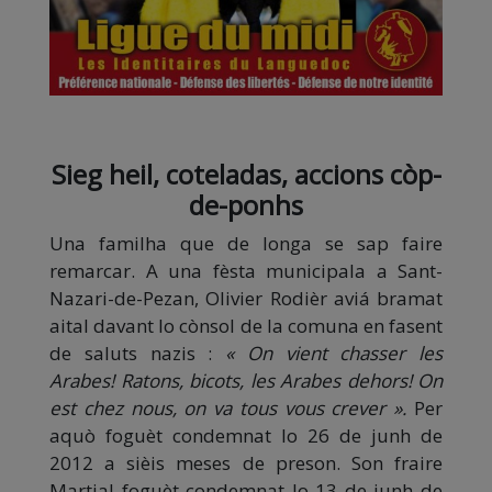
Sieg heil, coteladas, accions còp-
de-ponhs
Una familha que de longa se sap faire
remarcar. A una fèsta municipala a Sant-
Nazari-de-Pezan, Olivier Rodièr aviá bramat
aital davant lo cònsol de la comuna en fasent
de saluts nazis :
« On vient chasser les
Arabes! Ratons, bicots, les Arabes dehors! On
est chez nous, on va tous vous crever ».
Per
aquò foguèt condemnat lo 26 de junh de
2012 a sièis meses de preson. Son fraire
Martial foguèt condemnat lo 13 de junh de