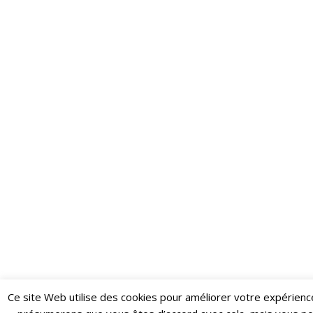
Ce site Web utilise des cookies pour améliorer votre expérienc
Restez informé·e des dernières actualités du Poing !