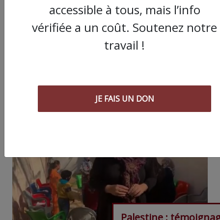
accessible à tous, mais l’info
Partager
vérifiée a un coût. Soutenez notre
cet article :
travail !
ARTICLE SUIVANT :
JE FAIS UN DON
Palestine : témoigna