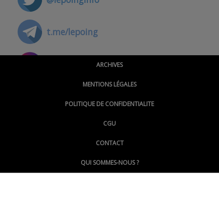
t.me/lepoing
@montpellierpoinginfo
ARCHIVES
MENTIONS LÉGALES
@lepoinginfo.bsky.social
POLITIQUE DE CONFIDENTIALITE
CGU
@LePoingMontpellier
CONTACT
QUI SOMMES-NOUS ?