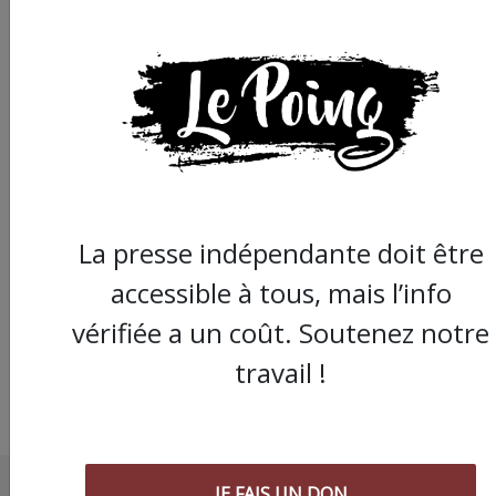
Climat : une prise de
conscience du
gouvernement sur
La presse indépendante doit être
l'urgence de la lutte
contre le réchauffem
accessible à tous, mais l’info
vérifiée a un coût. Soutenez notre
travail !
JE FAIS UN DON