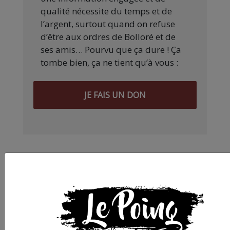
qualité nécessite du temps et de
l’argent, surtout quand on refuse
d’être aux ordres de Bolloré et de
ses amis… Pourvu que ça dure ! Ça
tombe bien, ça ne tient qu’à vous :
JE FAIS UN DON
Partager
cet article :