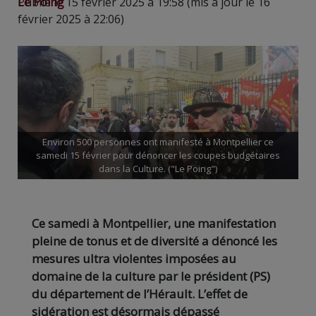
Le Poing
Publié le 15 février 2025 à 19:58 (mis à jour le 16
février 2025 à 22:06)
Environ 500 personnes ont manifesté à Montpellier ce
samedi 15 février pour dénoncer les coupes budgétaires
dans la Culture. ("Le Poing")
Ce samedi à Montpellier, une manifestation
pleine de tonus et de diversité a dénoncé les
mesures ultra violentes imposées au
domaine de la culture par le président (PS)
du département de l’Hérault. L’effet de
sidération est désormais dépassé