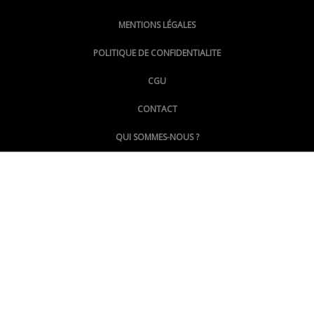
MENTIONS LÉGALES
@lepoinginfo.bsky.social
POLITIQUE DE CONFIDENTIALITE
CGU
@LePoingMontpellier
CONTACT
QUI SOMMES-NOUS ?