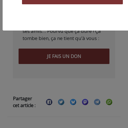
une information engagée et de
qualité nécessite du temps et de
l’argent, surtout quand on refuse
d’être aux ordres de Bolloré et de
ses amis… Pourvu que ça dure ! Ça
tombe bien, ça ne tient qu’à vous :
JE FAIS UN DON
Partager
cet article :