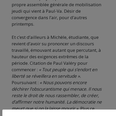
propre assemblée générale de mobilisation
jeudi qui vient à Paul-Va. Désir de
convergence dans l’air, pour d’autres
printemps.
Et c’est d’ailleurs à Michèle, étudiante, que
revient d’avoir su prononcer un discours
travaillé, émouvant autant que percutant, à
hauteur des exigences extrêmes de la
période. Citation de Paul Valéry pour
commencer :
« Tout peuple qui s’endort en
liberté se réveillera en servitude ».
Poursuivant :
« Nous pouvons encore
déchirer l’obscurantisme qui menace. Il nous
reste le droit de nous rassembler, de créer,
d’affirmer notre humanité. La démocratie ne
meurt que si on la laisse mourir ».
Plus ce
tacle d’humour :
« Comment notre président