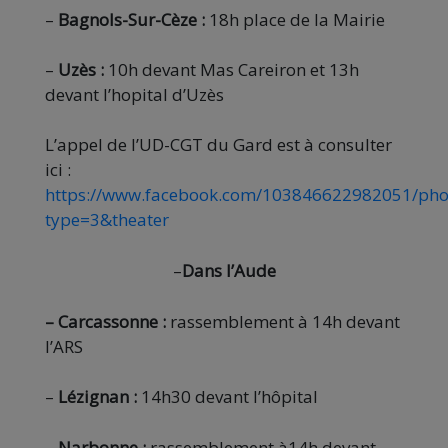
–
Bagnols-Sur-Cèze :
18h place de la Mairie
–
Uzès :
10h devant Mas Careiron et 13h
devant l’hopital d’Uzès
L’appel de l’UD-CGT du Gard est à consulter
ici :
https://www.facebook.com/103846622982051/ph
type=3&theater
–
Dans l’Aude
– Carcassonne :
rassemblement à 14h devant
l’ARS
–
Lézignan :
14h30 devant l’hôpital
– Narbonne :
rassemblement à14h devant