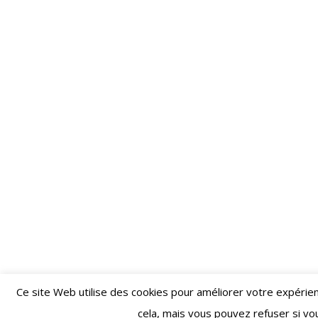
Restez informé·e des dernières actualités du Poing !
Ce site Web utilise des cookies pour améliorer votre expéri
ABONNEZ-VOUS À LA 
cela, mais vous pouvez refuser si vo