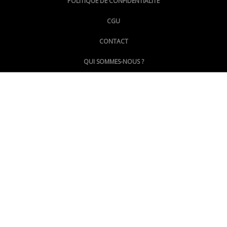
POLITIQUE DE CONFIDENTIALITE
CGU
@LePoingMontpellier
CONTACT
QUI SOMMES-NOUS ?