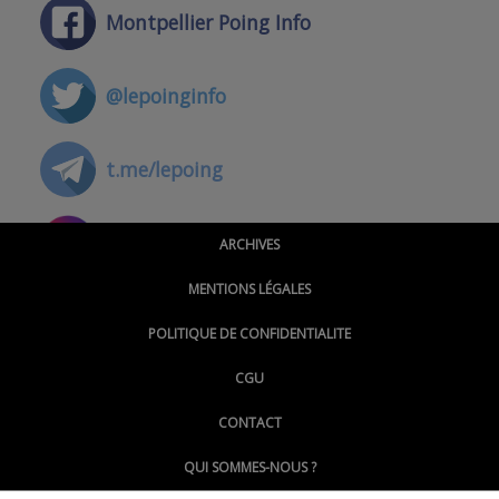
Montpellier Poing Info
@lepoinginfo
t.me/lepoing
@montpellierpoinginfo
ARCHIVES
MENTIONS LÉGALES
@lepoinginfo.bsky.social
POLITIQUE DE CONFIDENTIALITE
CGU
@LePoingMontpellier
CONTACT
QUI SOMMES-NOUS ?