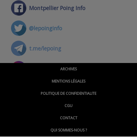
Montpellier Poing Info
@lepoinginfo
t.me/lepoing
@montpellierpoinginfo
ARCHIVES
MENTIONS LÉGALES
@lepoinginfo.bsky.social
POLITIQUE DE CONFIDENTIALITE
CGU
@LePoingMontpellier
CONTACT
QUI SOMMES-NOUS ?