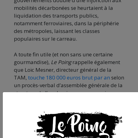
gouvernements doublé d’une injonction aux
mobilités décarbonées se heurtaient à la
liquidation des transports publics,
notamment ferroviaires, dans la périphérie
des métropoles, laissant les classes
populaires sur le carreau.
A toute fin utile (et non sans une certaine
gourmandise),
Le Poing
rappelle également
que Loïc Mesner, directeur général de la
TAM,
touche 180 000 euros brut par an
selon
un procès-verbal d’assemblée générale de la
structure de l’an dernier, que nous avions pu
consulter. A titre de comparaison,
d’après
Ouest-France
, Emmanuel Macron lui-même,
aurait touché 181 685 euros dans l’année
pleine de 2018 dans le cadre de ses fonctions
de chef D’État On a beau ne pas être