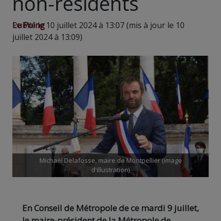
non-résidents
Le Poing
Publié le 10 juillet 2024 à 13:07 (mis à jour le 10
juillet 2024 à 13:09)
Michaël Delafosse, maire de Montpellier (image
d'illustration)
En Conseil de Métropole de ce mardi 9 juillet,
le maire-président de la Métropole de