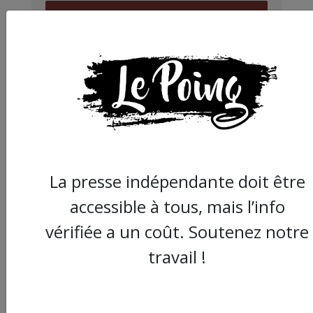
JE FAIS UN DON
Partager
cet article :
La presse indépendante doit être
accessible à tous, mais l’info
ARTICLE SUIVANT :
vérifiée a un coût. Soutenez notre
travail !