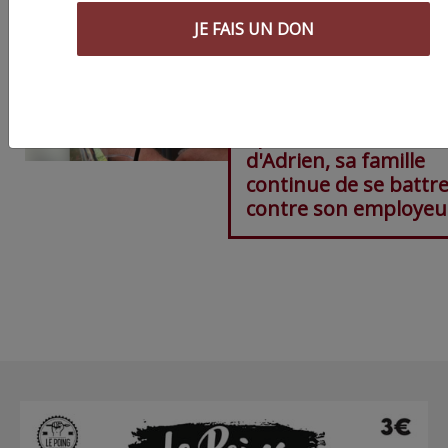
JE FAIS UN DON
Montpellier : six ans
après la mort au trav
d'Adrien, sa famille
continue de se battr
contre son employeu