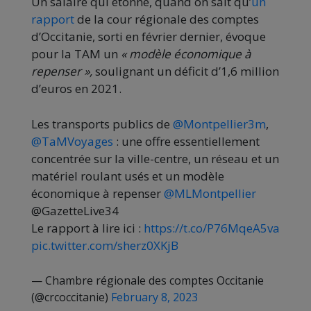
Un salaire qui étonne, quand on sait qu’
un
rapport
de la cour régionale des comptes
d’Occitanie, sorti en février dernier, évoque
pour la TAM un
«
modèle économique à
repenser »,
soulignant un déficit d’1,6 million
d’euros en 2021.
Les transports publics de
@Montpellier3m
,
@TaMVoyages
: une offre essentiellement
concentrée sur la ville-centre, un réseau et un
matériel roulant usés et un modèle
économique à repenser
@MLMontpellier
@GazetteLive34
Le rapport à lire ici :
https://t.co/P76MqeA5va
pic.twitter.com/sherz0XKjB
— Chambre régionale des comptes Occitanie
(@crcoccitanie)
February 8, 2023