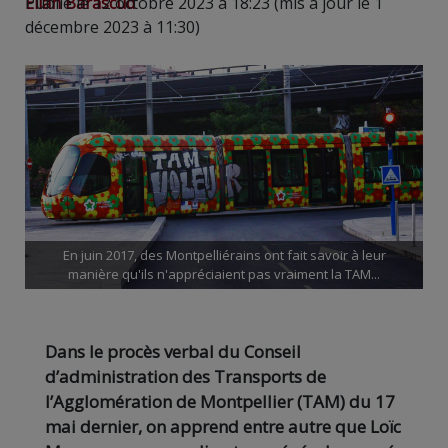
Elian Barascud
Publié le 12 octobre 2023 à 18:23 (mis à jour le 1
décembre 2023 à 11:30)
En juin 2017, des Montpelliérains ont fait savoir à leur
manière qu'ils n'appréciaient pas vraiment la TAM...
Dans le procès verbal du Conseil
d’administration des Transports de
l’Agglomération de Montpellier (TAM) du 17
mai dernier, on apprend entre autre que Loïc