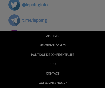
@lepoinginfo
t.me/lepoing
@montpellierpoinginfo
ARCHIVES
MENTIONS LÉGALES
@lepoinginfo.bsky.social
POLITIQUE DE CONFIDENTIALITE
CGU
@LePoingMontpellier
CONTACT
QUI SOMMES-NOUS ?