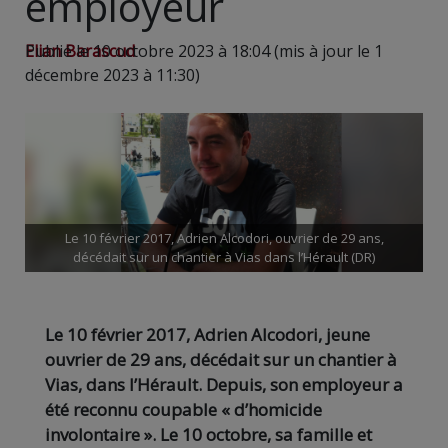
employeur
Elian Barascud
Publié le 10 octobre 2023 à 18:04 (mis à jour le 1
décembre 2023 à 11:30)
Le 10 février 2017, Adrien Alcodori, ouvrier de 29 ans,
décédait sur un chantier à Vias dans l’Hérault (DR)
Le 10 février 2017, Adrien Alcodori, jeune
ouvrier de 29 ans, décédait sur un chantier à
Vias, dans l’Hérault. Depuis, son employeur a
été reconnu coupable « d’homicide
involontaire ». Le 10 octobre, sa famille et