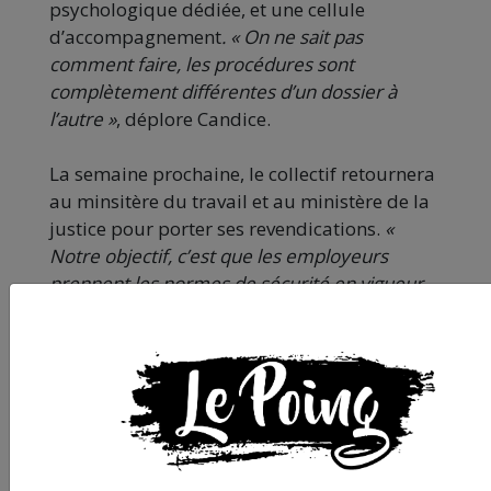
psychologique dédiée, et une cellule
d’accompagnement
.
«
On ne sait pas
comment faire, les procédures sont
complètement différentes d’un dossier à
l’autre
»
, déplore Candice.
La semaine prochaine, le collectif retournera
au minsitère du travail et au ministère de la
justice pour porter ses revendications.
«
Notre objectif, c’est que les employeurs
prennent les normes de sécurité en vigueur.
Aujourd’hui, ce qui compte pour eux, c’est les
délais des chantiers et les profits, ils faut qu’ils
fassent des économies, et souvent, c’est au
détriment de la sécurité
»
, conclut Christel.
E. B.