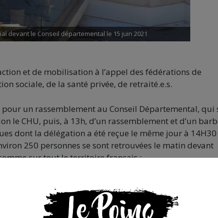
 devant le Conseil départemental le 15 juin 2021
action et de mobilisation à l’appel des fédérations de
on sociale, de la santé privée, de retraité.e.s.
0h pour un rassemblement au Conseil Départemental, qui s
tion le CHU, puis, à 13h, d’un rassemblement et d’un bar
es dont la délégation a été reçue le même jour à 14H30 
 Environ 250 personnes se sont retrouvées le matin devant
omme sur tout le territoire français :
à la hauteur des besoins de la population
isation des grilles salariales