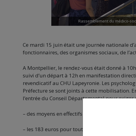
Rassemblement du médico-social
Ce mardi 15 juin était une journée nationale d’
fonctionnaires, des organismes sociaux, de l’acti
A Montpellier, le rendez-vous était donné à 1
suivi d’un départ à 12h en manifestation direc
revendicatif au CHU Lapeyronie. Les psychologu
Préfecture se sont joints à cette mobilisation.
l’entrée du Conseil Départemental pour exiger c
– des moyens en effectifs et des financements 
– les 183 euros pour toutes et tous et la revalor