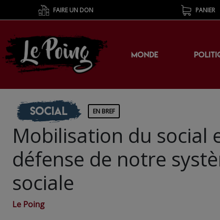
FAIRE UN DON
PANIER
MONDE
POLITI
Social
EN BREF
Mobilisation du social 
défense de notre systè
sociale
Le Poing