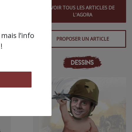
VOIR TOUS LES ARTICLES DE
al et
L'AGORA
mais l’info
PROPOSER UN ARTICLE
!
rons
DESSINS
s