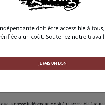
collectives, contre la marchandisation de la santé, du soci
mentation de salaires qui n’ont pas été entendues lors du
indépendante doit être accessible à tous, 
vérifiée a un coût. Soutenez notre travail 
mme prévu par la préfecture à 14H30 et nous ne manque
iqué plus tard.
JE FAIS UN DON
ui fera date et qui n’est pas prête de s’arrêter
ion du suivi des patient.es
la grève du 15 juin
s que la presse indépendante doit être accessible à toute