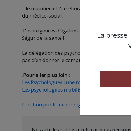
– le maintien et l’amélioration des conventions 
du médico-social.
Des exigences d’égalité de traitement et d’aug
La presse 
Ségur de la santé !
La délégation des psychologues a été reçu co
pas d’en donner le compte rendu et le commun
.Pour aller plus loin :
Les Psychologues : une mobilisation historique q
Les psychologues mobilisé.es face à la dégradat
Fonction publique et soignants : les raisons de 
Nos articles sont gratuits car nous penson