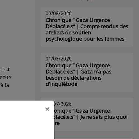
03/08/2026
Chronique ” Gaza Urgence
Déplacé.e.s” | Compte rendus des
ateliers de soutien
psychologique pour les femmes
01/08/2026
Chronique ” Gaza Urgence
’est
Déplacé.e.s” | Gaza n’a pas
becue
besoin de déclarations
d’inquiétude
à la
29/07/2026
×
Chronique ” Gaza Urgence
Déplacé.e.s” | Je ne sais plus quoi
écrire