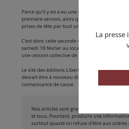
Parce qu’il y en a eu une seconde. Après l’épuis
première version, alors qu’elle a été reçue co
prises de tête par tout un chacun.e, avec des pa
La presse 
C’est donc cette seconde version simplifiée, ma
samedi 18 février au local associatif Le Barrica
une cession collective de jeu.
Le site des éditions Libertalia indique une rupt
devrait être à nouveau disponible à partir du 
connaissance de cause.
Nos articles sont gratuits car nous penson
et tous. Pourtant, produire une information
surtout quand on refuse d’être aux ordres 