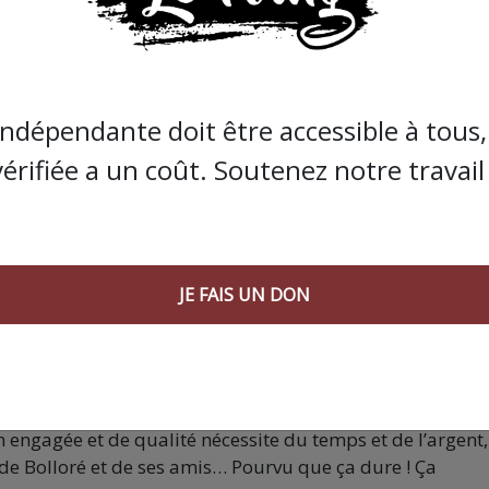
ement des stocks, les éditeurs décident de simplifier la
mme trop ardue, trop pointue pour être prise en main sans
rties de jeu trop longues.
indépendante doit être accessible à tous, 
is aussi plus compacte et moins chère, qui sera présentée
vérifiée a un coût. Soutenez notre travail 
de, en présence du collectif La Horde, et avec bien enten
ure de stock, mais le jeu est en cours de réimpression et
10 mars. Il est donc possible de le commander
ici
, en
JE FAIS UN DON
s que la presse indépendante doit être accessible à toute
 engagée et de qualité nécessite du temps et de l’argent,
de Bolloré et de ses amis… Pourvu que ça dure ! Ça