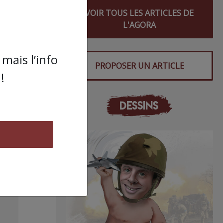
VOIR TOUS LES ARTICLES DE
L'AGORA
mais l’info
PROPOSER UN ARTICLE
 ce
!
du
DESSINS
s