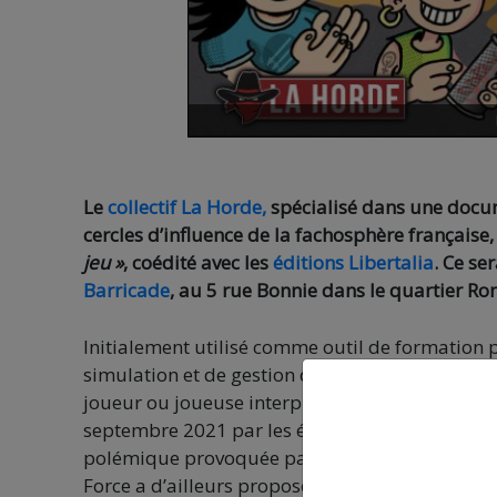
Le
collectif La Horde,
spécialisé dans une docum
cercles d’influence de la fachosphère française
jeu »
, coédité avec les
éditions Libertalia
. Ce se
Barricade
, au 5 rue Bonnie dans le quartier Ro
Initialement utilisé comme outil de formation
simulation et de gestion dans lequel vous faite
joueur ou joueuse interprète un·e militant·e, av
septembre 2021 par les éditions Libertalia et l
polémique provoquée par une extrême-droite q
Force a d’ailleurs proposé un
test de cette pre