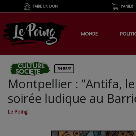
FAIRE UN DON
PANIER
MONDE
POLITI
Culture
EN BREF
Societe
Montpellier : ”Antifa, 
soirée ludique au Barr
Le Poing