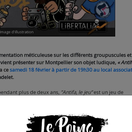
Image d'illustration
entation méticuleuse sur les différents groupuscules et
, vient présenter sur Montpellier son objet ludique,
« Antif
ra ce
samedi 18 février à partir de 19h30 au local associat
ndelet.
 pendant plus de deux ans,
”Antifa, le jeu”
est un jeu de
s vivre un groupe antifasciste local, dans lequel chaque
ec des compétences particulières. Il a finalement été édit
a Horde. Le jeu a été épuisé en quelques mois, sur fond d
ui réclamait son retrait des magasins. Le média Rappor
mière version
.