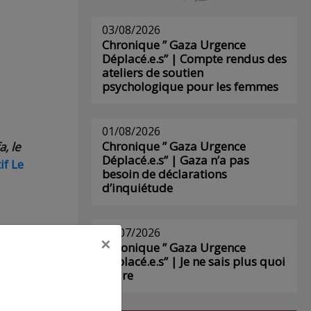
03/08/2026
Chronique ” Gaza Urgence
Déplacé.e.s” | Compte rendus des
ateliers de soutien
psychologique pour les femmes
01/08/2026
Chronique ” Gaza Urgence
a, le
Déplacé.e.s” | Gaza n’a pas
if Le
besoin de déclarations
d’inquiétude
29/07/2026
×
Chronique ” Gaza Urgence
é en
Déplacé.e.s” | Je ne sais plus quoi
e
écrire
ts de