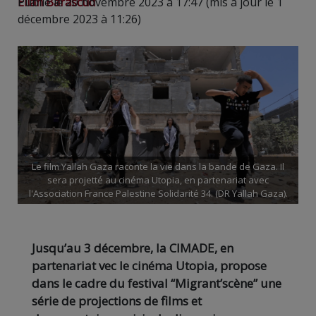
Elian Barascud
Publié le 20 novembre 2023 à 17:47 (mis à jour le 1
décembre 2023 à 11:26)
Le film Yallah Gaza raconte la vie dans la bande de Gaza. Il
sera projetté au cinéma Utopia, en partenariat avec
l'Association France Palestine Solidarité 34. (DR Yallah Gaza).
Jusqu’au 3 décembre, la CIMADE, en
partenariat vec le cinéma Utopia, propose
dans le cadre du festival “Migrant’scène” une
série de projections de films et