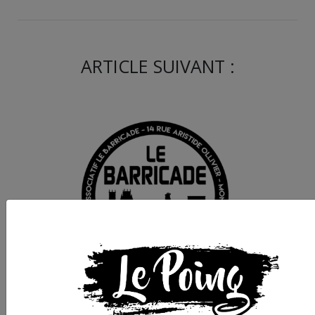
ARTICLE SUIVANT :
Montpellier : "Eat the
rich" au Barricade, e
cantine populaire et
débats politiques