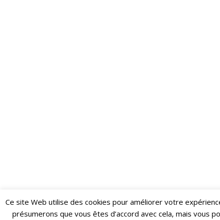
Ce site Web utilise des cookies pour améliorer votre expérienc
Restez informé·e des dernières actualités du Poing !
présumerons que vous êtes d’accord avec cela, mais vous p