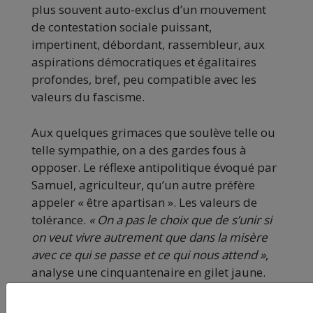
plus souvent auto-exclus d’un mouvement
de contestation sociale puissant,
impertinent, débordant, rassembleur, aux
aspirations démocratiques et égalitaires
profondes, bref, peu compatible avec les
valeurs du fascisme.
Aux quelques grimaces que soulève telle ou
telle sympathie, on a des gardes fous à
opposer. Le réflexe antipolitique évoqué par
Samuel, agriculteur, qu’un autre préfère
appeler « être apartisan ». Les valeurs de
tolérance.
« On a pas le choix que de s’unir si
on veut vivre autrement que dans la misère
avec ce qui se passe et ce qui nous attend »
,
analyse une cinquantenaire en gilet jaune.
« Et si on veut s’unir on est obligé d’accepter
les univers des uns et des autres. Souvent