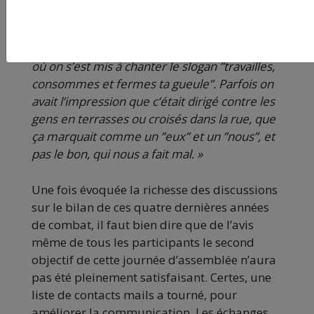
s’identifiaient à elle. C’est symbolique, mais
j’ai vécu comme une bascule très forte, dans
le mauvais sens, certains moments en manif
où on s’est mis à chanter le slogan ”travailles,
consommes et fermes ta gueule”. Parfois on
avait l’impression que c’était dirigé contre les
gens en terrasses ou croisés dans la rue, que
ça marquait comme un ”eux” et un ”nous”, et
pas le bon, qui nous a fait mal. »
Une fois évoquée la richesse des discussions
sur le bilan de ces quatre dernières années
de combat, il faut bien dire que de l’avis
même de tous les participants le second
objectif de cette journée d’assemblée n’aura
pas été pleinement satisfaisant. Certes, une
liste de contacts mails a tourné, pour
améliorer la communication. Les échanges