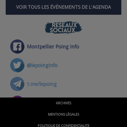
VOIR TOUS LES ÉVÉNEMENTS DE L'AGENDA
RÉSEAUX
SOCIAUX
Montpellier Poing Info
@lepoinginfo
t.me/lepoing
@montpellierpoinginfo
ARCHIVES
MENTIONS LÉGALES
@lepoinginfo.bsky.social
POLITIQUE DE CONFIDENTIALITE